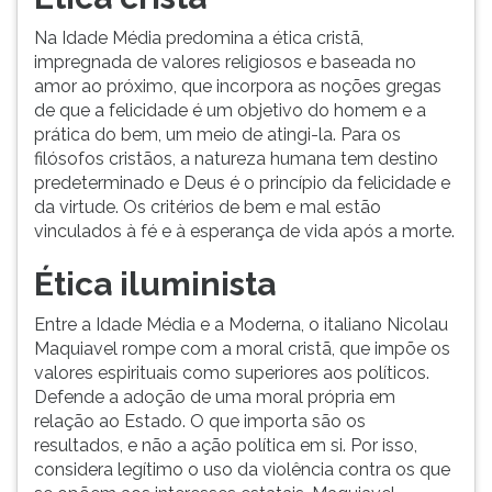
(primeira
tecla
Na Idade Média predomina a ética cristã,
à
impregnada de valores religiosos e baseada no
direita
amor ao próximo, que incorpora as noções gregas
do
de que a felicidade é um objetivo do homem e a
F).
prática do bem, um meio de atingi-la. Para os
Para
filósofos cristãos, a natureza humana tem destino
ir
predeterminado e Deus é o princípio da felicidade e
ao
da virtude. Os critérios de bem e mal estão
menu
vinculados à fé e à esperança de vida após a morte.
principal
pressione
Ética iluminista
a
tecla
Entre a Idade Média e a Moderna, o italiano Nicolau
J
Maquiavel rompe com a moral cristã, que impõe os
e
valores espirituais como superiores aos políticos.
depois
Defende a adoção de uma moral própria em
F.
relação ao Estado. O que importa são os
Pressione
resultados, e não a ação política em si. Por isso,
F
considera legítimo o uso da violência contra os que
para