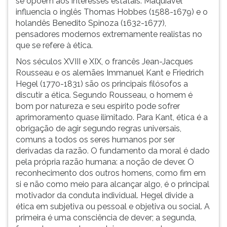
se opõem aos interesses estatais. Maquiavel
ouvir
influencia o inglês Thomas Hobbes (1588-1679) e o
essa
holandês Benedito Spinoza (1632-1677),
instrução
pensadores modernos extremamente realistas no
novamente.
que se refere à ética.
Nos séculos XVIII e XIX, o francês Jean-Jacques
Rousseau e os alemães Immanuel Kant e Friedrich
Hegel (1770-1831) são os principais filósofos a
discutir a ética. Segundo Rousseau, o homem é
bom por natureza e seu espírito pode sofrer
aprimoramento quase ilimitado. Para Kant, ética é a
obrigação de agir segundo regras universais,
comuns a todos os seres humanos por ser
derivadas da razão. O fundamento da moral é dado
pela própria razão humana: a noção de dever. O
reconhecimento dos outros homens, como fim em
si e não como meio para alcançar algo, é o principal
motivador da conduta individual. Hegel divide a
ética em subjetiva ou pessoal e objetiva ou social. A
primeira é uma consciência de dever; a segunda,