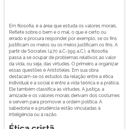
o
TAB
que
e
é
depois
certo
F.
Em filosofia, é a área que estuda os valores morais.
ou
Para
Reflete sobre o bem e o mal, o que é certo ou
errado
pausar
errado e procura responder, por exemplo, se os fins
e
a
justificam os meios ou os meios justificam os fins. A
procura
leitura
partir de Sócrates (470 a.C-399 a.C.), a filosofia
responder,
pressione
passa a se ocupar de problemas relativos ao valor
por
D
da vida, ou seja, das virtudes. O primeiro a organizar
exemplo,
(primeira
essas questões é Aristóteles. Em sua obra
se
tecla
destacam-se os estudos da relação entre a ética
os
à
individual e a social e entre a vida teórica e a prática.
f...
esquerda
Ele também classifica as virtudes. A justiça, a
do
amizade e os valores morais derivam dos costumes
F),
e servem para promover a ordem política. A
para
sabedoria e a prudência estão vinculadas à
continuar
inteligência ou à razão.
pressione
G
Ética cristã