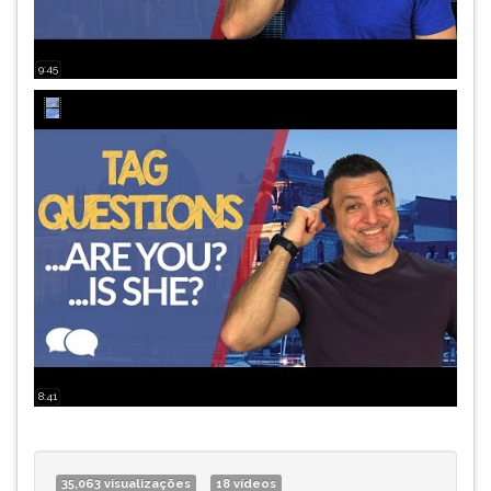
9:45
8:41
35,063 visualizações
18 vídeos