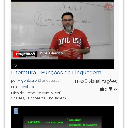
(primeira
tecla
à
direita
do
F).
Para
ir
ao
menu
principal
7:26
pressione
Literatura - Funções da Linguagem
a
por
Algo Sobre
12 anos atrás
11,526 visualizações
tecla
em
Literatura
0
0
J
Dica de Literatura com o Prof.
e
Charles, Funções da Linguagem.
depois
F.
Pressione
F
para