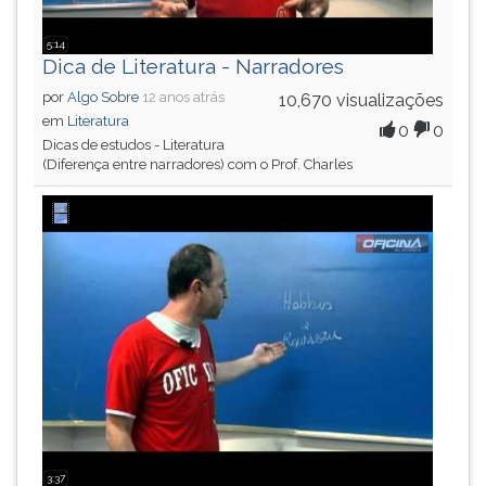
5:14
Dica de Literatura - Narradores
por
Algo Sobre
12 anos atrás
10,670 visualizações
em
Literatura
0
0
Dicas de estudos - Literatura
(Diferença entre narradores) com o Prof. Charles
3:37