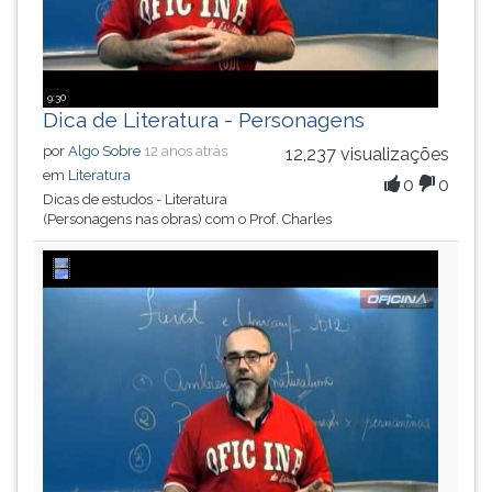
9:30
Dica de Literatura - Personagens
por
Algo Sobre
12 anos atrás
12,237 visualizações
em
Literatura
0
0
Dicas de estudos - Literatura
(Personagens nas obras) com o Prof. Charles