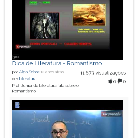
ouvir
essa
instrução
novamente.
3:08
Dica de Literatura - Romantismo
por
Algo Sobre
12 anos atrás
11,673 visualizações
em
Literatura
0
0
Prof. Junior de Literatura fala sobre o
Romantismo