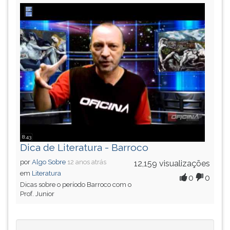
8:43
Dica de Literatura - Barroco
por
Algo Sobre
12 anos atrás
12,159 visualizações
em
Literatura
0
0
Dicas sobre o período Barroco com o
Prof. Junior