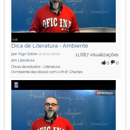
6:08
Dica de Literatura - Ambiente
por
Algo Sobre
12 anos atrás
11,687 visualizações
em
Literatura
0
0
Dicas de estudos - Literatura
(Ambiente das obras) com o Prof. Charles