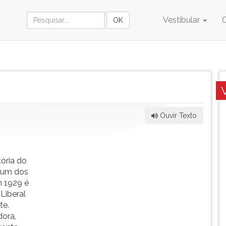
Vestibular
Ouvir Texto
-
tória do
é um dos
m 1929 é
Liberal
te.
dora,