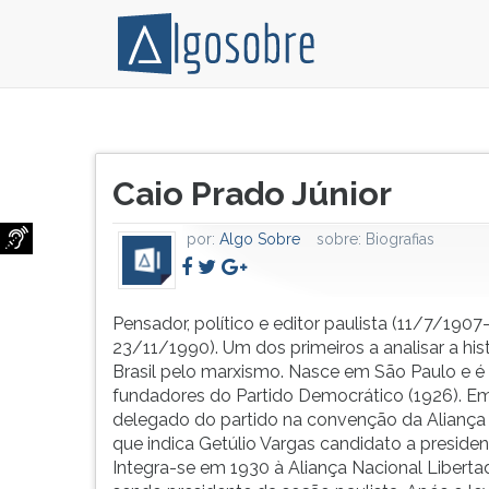
Pensador,
Pressione
político
TAB
Título
e
e
Caio Prado Júnior
do
editor
depois
artigo:
paulista
F
por:
Algo Sobre
sobre:
Biografias
(11/7/1907-
para
23/11/1990).
ouvir
Um
o
dos
conteúdo
Pensador, político e editor paulista (11/7/1907
primeiros
principal
23/11/1990). Um dos primeiros a analisar a his
a
desta
Brasil pelo marxismo. Nasce em São Paulo e 
analisar
tela.
fundadores do Partido Democrático (1926). E
a
Para
delegado do partido na convenção da Aliança 
história
pular
que indica Getúlio Vargas candidato a presiden
do
essa
Integra-se em 1930 à Aliança Nacional Liberta