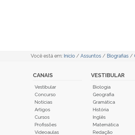
Você está em:
Início
/
Assuntos
/
Biografias
/
CANAIS
VESTIBULAR
Você
Vestibular
Biologia
está
Concurso
Geografia
no
Notícias
Gramática
Menu
Artigos
História
Principal.
Cursos
Inglês
Pressione
TAB
Profissões
Matemática
e
Videoaulas
Redação