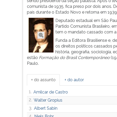
Brasil
leitura
sendo presidente da seção paulista. Após o le
pelo
pressione
comunista de 1935, fica preso por dois anos. D
marxismo.
TAB
país durante o Estado Novo e retorna em 1939
Nasce
e
Deputado estadual em São Pau
em
depois
Partido Comunista Brasileiro, e
S&...
F.
tem o mandato cassado com a 
Para
Funda a Editora Brasiliense e, d
pausar
os direitos políticos cassados 
a
história, geografia, sociologia, e
leitura
estão
Formação do Brasil Contemporâneo
(19
pressione
Paulo.
D
(primeira
tecla
+ do assunto
+ do autor
à
esquerda
1.
Amilcar de Castro
do
F),
2.
Walter Gropius
para
3.
Albert Sabin
continuar
pressione
4.
Niels Bohr