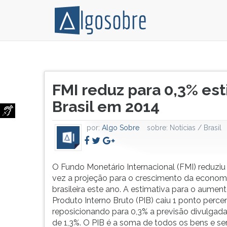
O
Pressione
Fundo
TAB
Título
Monetário
e
FMI reduz para 0,3% es
do
Internacional
depois
artigo:
Brasil em 2014
(FMI)
F
reduziu
para
mais
ouvir
por:
Algo Sobre
sobre:
Notícias / Brasil
uma
o
vez
conteúdo
a
principal
O Fundo Monetário Internacional (FMI) reduzi
projeção
desta
vez a projeção para o crescimento da econom
para
tela.
brasileira este ano. A estimativa para o aumen
o
Para
Produto Interno Bruto (PIB) caiu 1 ponto percen
crescimento
pular
reposicionando para 0,3% a previsão divulgada
da
essa
de 1,3%. O PIB é a soma de todos os bens e se