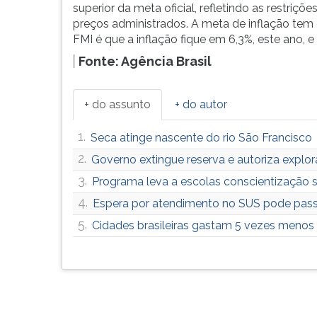
superior da meta oficial, refletindo as restriç
G
preços administrados. A meta de inflação tem c
(primeira
FMI é que a inflação fique em 6,3%, este ano, 
tecla
à
Fonte: Agência Brasil
direita
do
F).
+ do assunto
+ do autor
Para
ir
1.
Seca atinge nascente do rio São Francisco
ao
2.
Governo extingue reserva e autoriza explo
menu
3.
Programa leva a escolas conscientização so
principal
pressione
4.
Espera por atendimento no SUS pode pass
a
5.
Cidades brasileiras gastam 5 vezes menos e
tecla
J
e
depois
F.
Pressione