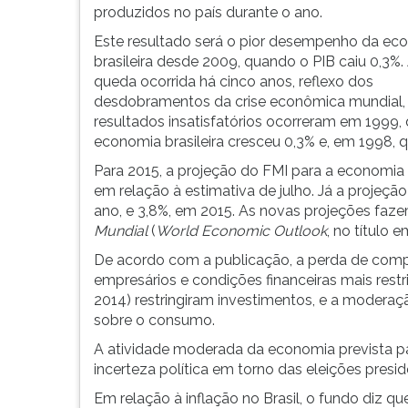
economia
leitura
produzidos no país durante o ano.
brasileira
pressione
este
TAB
Este resultado será o pior desempenho da ec
ano.
e
brasileira desde 2009, quando o PIB caiu 0,3%
depois
queda ocorrida há cinco anos, reflexo dos
F.
desdobramentos da crise econômica mundial,
Para
resultados insatisfatórios ocorreram em 1999,
pausar
economia brasileira cresceu 0,3% e, em 1998, 
a
Para 2015, a projeção do FMI para a economia 
leitura
em relação à estimativa de julho. Já a projeç
pressione
ano, e 3,8%, em 2015. As novas projeções faz
D
Mundial
(
World Economic Outlook
, no título e
(primeira
De acordo com a publicação, a perda de compet
tecla
empresários e condições financeiras mais restr
à
2014) restringiram investimentos, e a modera
esquerda
sobre o consumo.
do
F),
A atividade moderada da economia prevista pa
para
incerteza política em torno das eleições presi
continuar
Em relação à inflação no Brasil, o fundo diz 
pressione