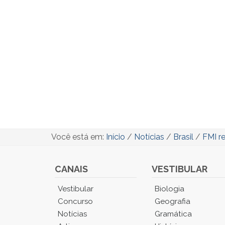
Você está em:
Início
/
Notícias
/
Brasil
/
FMI r
CANAIS
VESTIBULAR
Você
Vestibular
Biologia
está
Concurso
Geografia
no
Notícias
Gramática
Menu