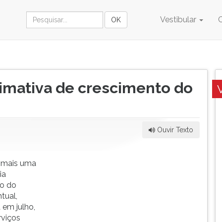
Vestibular
timativa de crescimento do
Ouvir Texto
u mais uma
ia
to do
tual,
 em julho,
rviços