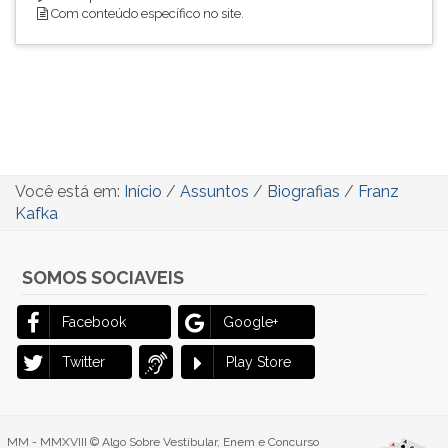
Com conteúdo específico no site.
Você está em:
Início
/
Assuntos
/
Biografias
/
Franz
Kafka
SOMOS SOCIAVEIS
Facebook
Google+
Twitter
Play Store
MM - MMXVIII © Algo Sobre Vestibular, Enem e Concurso