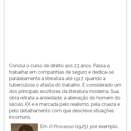
(primeira
tecla
à
direita
do
F).
Para
ir
ao
menu
Conclui o curso de direito aos 23 anos. Passa a
principal
trabalhar em companhias de seguro e dedica-se
pressione
paralelamente à literatura até 1917, quando a
a
tuberculose o afasta do trabalho. É considerado um
tecla
dos principais escritores da literatura moderna. Sua
J
obra retrata a ansiedade, a alienação do homem do
e
século XX e é marcada pelo realismo, pela crueza e
depois
pelo detalhamento com que descreve situações
F.
incomuns.
Pressione
F
Em
O Processo
(1925), por exemplo,
para