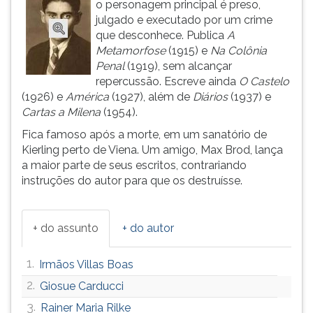
o personagem principal é preso,
ouvir
julgado e executado por um crime
essa
que desconhece. Publica
A
instrução
Metamorfose
(1915) e
Na Colônia
novamente.
Penal
(1919), sem alcançar
repercussão. Escreve ainda
O Castelo
(1926) e
América
(1927), além de
Diários
(1937) e
Cartas a Milena
(1954).
Fica famoso após a morte, em um sanatório de
Kierling perto de Viena. Um amigo, Max Brod, lança
a maior parte de seus escritos, contrariando
instruções do autor para que os destruísse.
+ do assunto
+ do autor
1.
Irmãos Villas Boas
2.
Giosue Carducci
3.
Rainer Maria Rilke