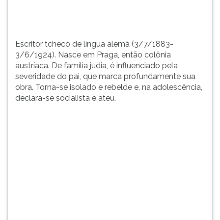
TAB
e
depois
F.
Escritor tcheco de língua alemã (3/7/1883-
Para
3/6/1924). Nasce em Praga, então colônia
pausar
austríaca. De família judia, é influenciado pela
a
severidade do pai, que marca profundamente sua
leitura
obra. Torna-se isolado e rebelde e, na adolescência,
pressione
declara-se socialista e ateu.
D
(primeira
tecla
à
esquerda
do
F),
para
continuar
pressione
G