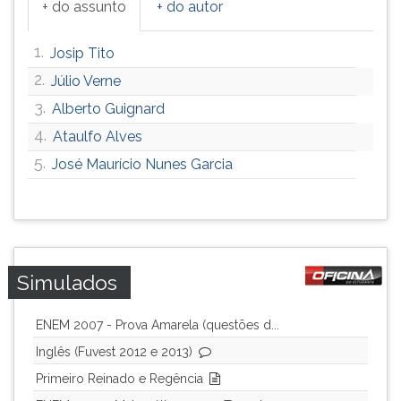
+ do assunto
+ do autor
ouvir
essa
1.
Josip Tito
instrução
novamente.
2.
Júlio Verne
3.
Alberto Guignard
4.
Ataulfo Alves
5.
José Maurício Nunes Garcia
Simulados
ENEM 2007 - Prova Amarela (questões d...
Inglês (Fuvest 2012 e 2013)
Primeiro Reinado e Regência