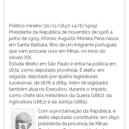
Moreira
TAB
Pena
e
nasce
depois
...
F.
Político mineiro (30/11/1847-14/6/1909).
Para
Presidente da República de novembro de 1906 a
pausar
junho de 1909. Afonso Augusto Moreira Pena nasce
a
em Santa Bárbara, filho de um imigrante português
leitura
que vem procurar ouro em Minas, no início do
pressione
século XIX.
D
Estuda direito em São Paulo e entra na política em
(primeira
1874, como deputado provincial. É eleito, em
tecla
seguida, deputado por quatro legislaturas
à
sucessivas, de 1878 a 1889. Além de legislador,
esquerda
também atua no Executivo, durante o Império,
do
como chefe dos ministérios da Guerra (1882), da
F),
Agricultura (1883) e da Justiça (1885).
para
Com a proclamação da República, é
continuar
eleito deputado constituinte, em 1890,
pressione
presidente da província de Minas
G