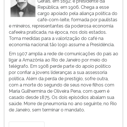
Gerais, em 1892, e presidente da
(primeira
República, em 1906. Chega a esse
tecla
cargo apoiado pela aliança política do
à
café-com-leite, formada por paulistas
direita
e mineiros, representantes da poderosa economia
do
cafeeira praticada, na época, nos dois estados.
F).
Toma medidas para a valorização do café na
Para
economia nacional tão logo assume a Presidência.
ir
ao
Em 1907 amplia a rede de comunicações do país ao
menu
ligar a Amazônia ao Rio de Janeiro por meio do
principal
telégrafo. Em 1908 perde parte do apoio político
pressione
por confiar a jovens lideranças a sua assessoria
a
política. Além da perda de prestígio, sofre outra,
tecla
com a morte do segundo de seus nove filhos com
J
Maria Guilhermina de Oliveira Pena, com quem é
e
casado desde 1875. Os dois episódios abalam sua
depois
saúde. Morre de pneumonia no ano seguinte, no Rio
F.
de Janeiro, sem terminar o mandato.
Pressione
F
para