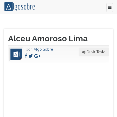
Escritor
Pressione
carioca
TAB
Título
(11/12/1893-
e
Alceu Amoroso Lima
do
14/8/1983).
depois
artigo:
Conhecido
F
por:
Algo Sobre
pelo
para
Ouvir Texto
pseudônimo
ouvir
de
o
Tristão
conteúdo
de
principal
Athayde,
desta
na
tela.
década
Para
de
pular
30
essa
firma-
leitura
se
pressione