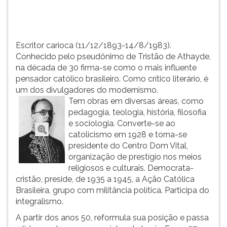
como
TAB
o
e
mais
depois
inf...
F.
Escritor carioca (11/12/1893-14/8/1983).
Para
Conhecido pelo pseudônimo de Tristão de Athayde,
pausar
na década de 30 firma-se como o mais influente
a
pensador católico brasileiro. Como crítico literário, é
leitura
um dos divulgadores do modernismo.
pressione
Tem obras em diversas áreas, como
D
pedagogia, teologia, história, filosofia
(primeira
e sociologia. Converte-se ao
tecla
catolicismo em 1928 e torna-se
à
presidente do Centro Dom Vital,
esquerda
organização de prestígio nos meios
do
religiosos e culturais. Democrata-
F),
cristão, preside, de 1935 a 1945, a Ação Católica
para
Brasileira, grupo com militância política. Participa do
continuar
integralismo.
pressione
A partir dos anos 50, reformula sua posição e passa
G