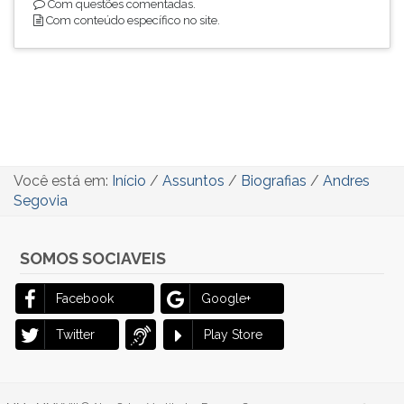
Com questões comentadas.
Com conteúdo específico no site.
Você está em:
Início
/
Assuntos
/
Biografias
/
Andres
Segovia
SOMOS SOCIAVEIS
Facebook
Google+
Twitter
Play Store