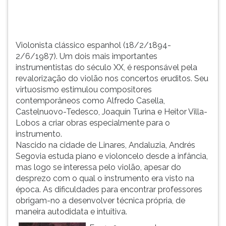
TAB
e
depois
F.
Violonista clássico espanhol (18/2/1894-
Para
2/6/1987). Um dois mais importantes
pausar
instrumentistas do século XX, é responsável pela
a
revalorização do violão nos concertos eruditos. Seu
leitura
virtuosismo estimulou compositores
pressione
contemporâneos como Alfredo Casella,
D
Castelnuovo-Tedesco, Joaquín Turina e Heitor Villa-
(primeira
Lobos a criar obras especialmente para o
tecla
instrumento.
à
Nascido na cidade de Linares, Andaluzia, Andrés
esquerda
Segovia estuda piano e violoncelo desde a infância,
do
mas logo se interessa pelo violão, apesar do
F),
desprezo com o qual o instrumento era visto na
para
época. As dificuldades para encontrar professores
continuar
obrigam-no a desenvolver técnica própria, de
pressione
maneira autodidata e intuitiva.
G