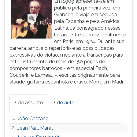
Em 1909 apresenta-se em
(primeira
público pela primeira vez, em
tecla
Granada, e viaja em seguida
à
pela Espanha e pela América
direita
Latina. Já consagrado nesses
do
locais, estréia profissionalmente
F).
em Paris, em 1924. Durante sua
Para
carreira, amplia o repertório e as possibilidades
ir
expressivas do violão, mediante a transcrição para
ao
este instrumento de mais de 150 peças de
menu
compositores barrocos - em especial Bach,
principal
Couperin e Lameau -, escritas originalmente para
pressione
alaúde, guitarra espanhola e cravo. Morre em Madri.
a
tecla
J
+ do assunto
+ do autor
e
depois
F.
1.
João Caetano
Pressione
2.
Jean Paul Marat
F
3.
para