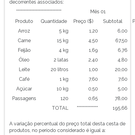
decorrentes associados:
ouvir
******************************
Mês 01
essa
instrução
Produto
Quantidade
Preço ($)
Subtotal
P
novamente.
Arroz
5 kg
1,20
6,00
Carne
15 kg
4,50
67,50
Feijão
4 kg
1,69
6,76
Óleo
2 latas
2,40
4,80
Leite
20 litros
1,00
20,00
Café
1 kg
7,60
7,60
Açúcar
10 kg
0,50
5,00
Passagens
120
0,65
78,00
TOTAL
**************
195,66
A variação percentual do preço total desta cesta de
produtos, no período considerado é igual a: