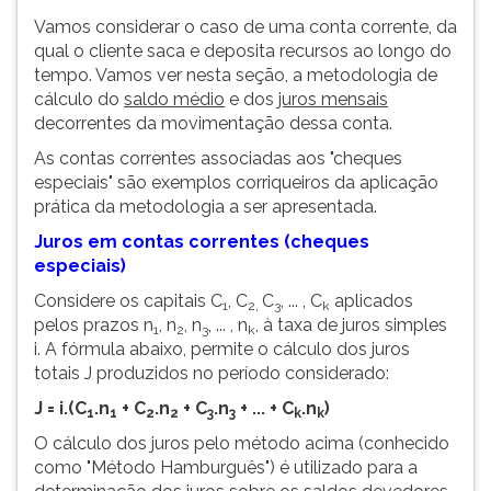
Vamos considerar o caso de uma conta corrente, da
qual o cliente saca e deposita recursos ao longo do
tempo. Vamos ver nesta seção, a metodologia de
cálculo do
saldo médio
e dos
juros mensais
decorrentes da movimentação dessa conta.
As contas correntes associadas aos "cheques
especiais" são exemplos corriqueiros da aplicação
prática da metodologia a ser apresentada.
Juros em contas correntes (cheques
especiais)
Considere os capitais C
, C
C
, ... , C
aplicados
1
2,
3
k
pelos prazos n
, n
, n
, ... , n
, à taxa de juros simples
1
2
3
k
i. A fórmula abaixo, permite o cálculo dos juros
totais J produzidos no período considerado:
J = i.(C
.n
+ C
.n
+ C
.n
+ ... + C
.n
)
1
1
2
2
3
3
k
k
O cálculo dos juros pelo método acima (conhecido
como "Método Hamburguês") é utilizado para a