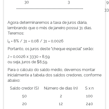
30
3
9
*******************************************************
33
Agora determinaremos a taxa de juros diária,
lembrando que o mês de janeiro possui 31 dias.
Teremos:
i
= 8% / 31 = 0,08 / 31 = 0,0026
d
Portanto, os juros deste "cheque especial" serão:
J = 0,0026 x 3330 = 8,59
ou seja, juros de $8,59.
Para o cálculo do saldo médio, devemos montar
inicialmente a tabela dos saldos credores, conforme
abaixo:
Saldo credor (S)
Número de dias (n)
S x n
50
2
100
20
12
240