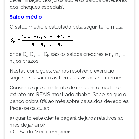
determinação dos juros sobre os saldos devedores
dos "cheques especiais".
Saldo médio
O saldo médio é calculado pela seguinte fórmula:
onde C
, C
, ... , C
são os saldos credores e n
, n
, ... ,
1
2
k
1
2
n
os prazos
k
Nestas condições, vamos resolver o exercício
seguintes, usando as fórmulas vistas anteriormente:
Considere que um cliente de um banco recebeu o
extrato em REAIS mostrado abaixo. Sabe-se que o
banco cobra 8% ao mês sobre os saldos devedores.
Pede-se calcular:
a) quanto este cliente pagará de juros relativos ao
mês de janeiro?
b) o Saldo Médio em janeiro.