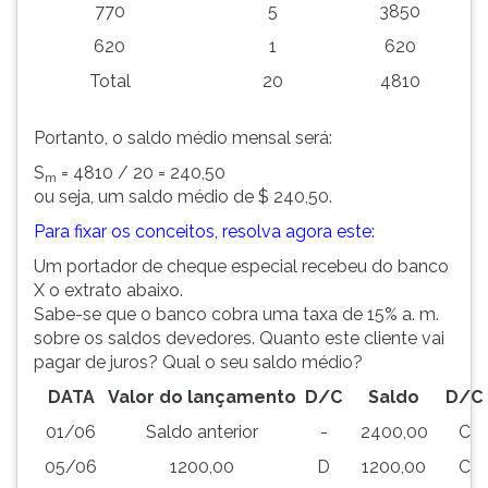
770
5
3850
620
1
620
Total
20
4810
Portanto, o saldo médio mensal será:
S
= 4810 / 20 = 240,50
m
ou seja, um saldo médio de $ 240,50.
Para fixar os conceitos, resolva agora este:
Um portador de cheque especial recebeu do banco
X o extrato abaixo.
Sabe-se que o banco cobra uma taxa de 15% a. m.
sobre os saldos devedores. Quanto este cliente vai
pagar de juros? Qual o seu saldo médio?
DATA
Valor do lançamento
D/C
Saldo
D/C
01/06
Saldo anterior
-
2400,00
C
05/06
1200,00
D
1200,00
C