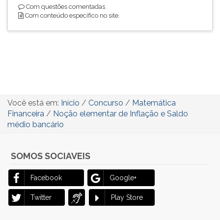
Com questões comentadas.
Com conteúdo específico no site.
Você está em:
Início
/
Concurso
/
Matemática
Financeira
/
Noção elementar de Inflação e Saldo
médio bancário
SOMOS SOCIAVEIS
Facebook
Google+
Twitter
Play Store