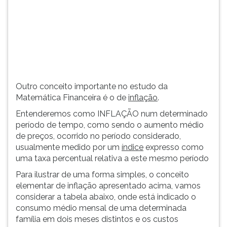
(primeira
tecla
à
direita
do
F).
Para
ir
Outro conceito importante no estudo da
ao
Matemática Financeira é o de
inflação
.
menu
Entenderemos como INFLAÇÃO num determinado
principal
período de tempo, como sendo o aumento médio
pressione
de preços, ocorrido no período considerado,
a
usualmente medido por um
índice
expresso como
tecla
uma taxa percentual relativa a este mesmo período
J
e
Para ilustrar de uma forma simples, o conceito
depois
elementar de inflação apresentado acima, vamos
F.
considerar a tabela abaixo, onde está indicado o
Pressione
consumo médio mensal de uma determinada
F
família em dois meses distintos e os custos
para