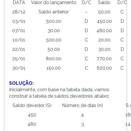
DATA
Valor do lançamento
D/C
Saldo
D/C
28/12
Saldo anterior
-
50,00
C
03/01
500,00
D
450,00
D
07/01
30,00
D
480,00
D
10/01
500,00
C
20,00
C
22/01
50,00
D
30,00
D
25/01
800,00
C
770,00
C
30/01
150,00
C
620,00
C
SOLUÇÃO:
Inicialmente, com base na tabela dada, vamos
construir a tabela de saldos devedores abaixo:
Saldo devedor (S)
Número de dias (n)
S 
450
4
18
480
3
14