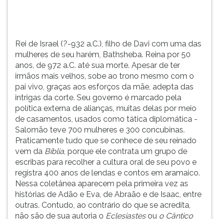
Reina
TAB
por
e
50
depois
anos,
F.
Rei de Israel (?-932 a.C.), filho de Davi com uma das
de
Para
mulheres de seu harém, Bathsheba. Reina por 50
972
pausar
anos, de 972 a.C. até sua morte. Apesar de ter
a.C.
a
irmãos mais velhos, sobe ao trono mesmo com o
até
leitura
pai vivo, graças aos esforços da mãe, adepta das
sua
pressione
intrigas da corte. Seu governo é marcado pela
morte.
D
política externa de alianças, muitas delas por meio
Ap...
(primeira
de casamentos, usados como tática diplomática -
tecla
Salomão teve 700 mulheres e 300 concubinas.
à
Praticamente tudo que se conhece de seu reinado
esquerda
vem da
Bíblia
, porque ele contrata um grupo de
do
escribas para recolher a cultura oral de seu povo e
F),
registra 400 anos de lendas e contos em aramaico.
para
Nessa coletânea aparecem pela primeira vez as
continuar
histórias de Adão e Eva, de Abraão e de Isaac, entre
pressione
outras. Contudo, ao contrário do que se acredita,
G
não são de sua autoria o
Eclesiastes
ou
o Cântico