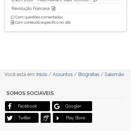
Revolução Francesa
Com questões comentadas.
Com conteúdo específico no site.
Você está em:
Início
/
Assuntos
/
Biografias
/
Salomão
SOMOS SOCIAVEIS
Facebook
Google+
Twitter
Play Store