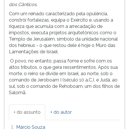
(primeira
dos Cânticos
.
tecla
Com um reinado caracterizado pela opulência,
à
constrói fortalezas, equipa o Exército e, usando a
direita
riqueza que acumula com a arrecadação de
do
impostos, executa projetos arquitetônicos como o
F).
Templo de Jerusalém, símbolo da unidade nacional
Para
dos hebreus - o que restou dele é hoje o Muro das
ir
Lamentações de Israel.
ao
menu
O povo, no entanto, passa fome e sofre com os
principal
altos tributos, o que gera ressentimentos. Após sua
pressione
morte, o reino se divide em Israel, ao norte, sob o
a
comando de Jeroboam I (século 10 a.C.), e Judá, ao
tecla
sul, sob o comando de Rehoboam, um dos filhos de
J
Salomã.
e
depois
F.
+ do assunto
+ do autor
Pressione
F
1.
Márcio Souza
para