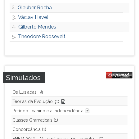
ouvir
2.
Glauber Rocha
essa
3.
Václav Havel
instrução
4.
Gilberto Mendes
novamente.
5.
Theodore Roosevelt
Simulados
Os Lusíadas
Teorias da Evolução
Período Joanino e a Independência
Classes Gramaticais (1)
Concordância (1)
ENEM 2010 - Matemática e suas Tecnolo...