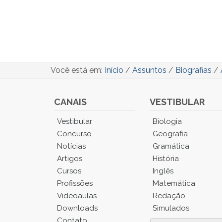
Você está em:
Início
/
Assuntos
/
Biografias
/
CANAIS
VESTIBULAR
Você
Vestibular
Biologia
está
Concurso
Geografia
no
Notícias
Gramática
Menu
Artigos
História
Principal.
Cursos
Inglês
Pressione
TAB
Profissões
Matemática
e
Videoaulas
Redação
depois
Downloads
Simulados
F
Contato