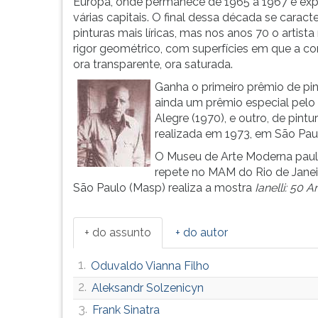
20
leitura
Europa, onde permanece de 1965 a 1967 e ex
anos.
pressione
várias capitais. O final dessa década se caracte
Produz
TAB
pinturas mais líricas, mas nos anos 70 o artist
paisagens
e
rigor geométrico, com superfícies em que a co
e
depois
ora transparente, ora saturada.
naturezas-
F.
Ganha o primeiro prêmio de pin
mortas,
Para
ainda um prêmio especial pelo 
...
pausar
Alegre (1970), e outro, de pint
a
realizada em 1973, em São Pau
leitura
O Museu de Arte Moderna pauli
pressione
repete no MAM do Rio de Janei
D
São Paulo (Masp) realiza a mostra
Ianelli: 50 
(primeira
tecla
à
+ do assunto
+ do autor
esquerda
do
1.
Oduvaldo Vianna Filho
F),
para
2.
Aleksandr Solzenicyn
continuar
3.
Frank Sinatra
pressione