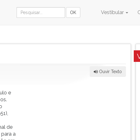
Vestibular
Ouvir Texto
ulo e
os.
o
51),
al de
 para a