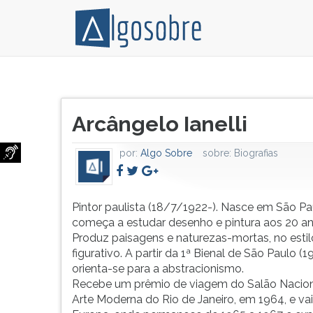
Pintor
Pressione
paulista
TAB
Título
(18/7/1922-).
e
Arcângelo Ianelli
do
Nasce
depois
artigo:
em
F
por:
Algo Sobre
sobre:
Biografias
São
para
Paulo
ouvir
e
o
começa
conteúdo
Pintor paulista (18/7/1922-). Nasce em São Pa
a
principal
começa a estudar desenho e pintura aos 20 an
estudar
desta
Produz paisagens e naturezas-mortas, no estil
desenho
tela.
figurativo. A partir da 1ª Bienal de São Paulo (19
e
Para
orienta-se para a abstracionismo.
pintura
pular
Recebe um prêmio de viagem do Salão Nacion
aos
essa
Arte Moderna do Rio de Janeiro, em 1964, e vai