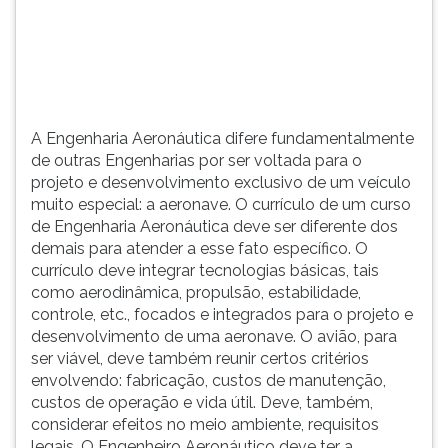
(primeira
tecla
à
direita
do
F).
A Engenharia Aeronáutica difere fundamentalmente
Para
de outras Engenharias por ser voltada para o
ir
projeto e desenvolvimento exclusivo de um veículo
ao
muito especial: a aeronave. O currículo de um curso
menu
de Engenharia Aeronáutica deve ser diferente dos
principal
demais para atender a esse fato específico. O
pressione
currículo deve integrar tecnologias básicas, tais
a
como aerodinâmica, propulsão, estabilidade,
tecla
controle, etc., focados e integrados para o projeto e
J
desenvolvimento de uma aeronave. O avião, para
e
ser viável, deve também reunir certos critérios
depois
envolvendo: fabricação, custos de manutenção,
F.
custos de operação e vida útil. Deve, também,
Pressione
considerar efeitos no meio ambiente, requisitos
F
legais. O Engenheiro Aeronáutico deve ter a
para