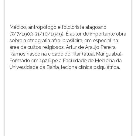
...
TAB
e
depois
F.
Médico, antropólogo e folclorista alagoano
Para
(7/7/1903-31/10/1949). É autor de importante obra
pausar
sobre a etnografia afro-brasileira, em especial na
a
área de cultos religiosos. Artur de Araújo Pereira
leitura
Ramos nasce na cidade de Pilar (atual Manguaba).
pressione
Formado em 1926 pela Faculdade de Medicina da
D
Universidade da Bahia, leciona clínica psiquiátrica.
(primeira
tecla
à
esquerda
do
F),
para
continuar
pressione
G