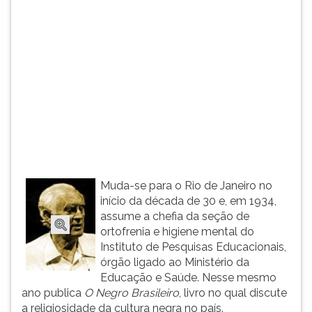
(primeira
tecla
à
direita
do
F).
Para
ir
ao
menu
principal
pressione
Muda-se para o Rio de Janeiro no
a
início da década de 30 e, em 1934,
tecla
assume a chefia da seção de
J
ortofrenia e higiene mental do
e
Instituto de Pesquisas Educacionais,
depois
órgão ligado ao Ministério da
F.
Educação e Saúde. Nesse mesmo
Pressione
ano publica
O Negro Brasileiro
, livro no qual discute
F
a religiosidade da cultura negra no país.
para