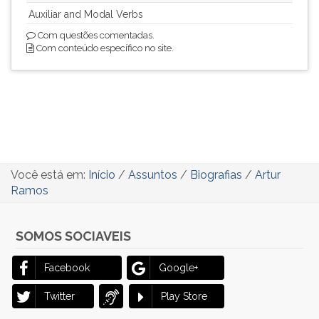
Auxiliar and Modal Verbs
Com questões comentadas.
Com conteúdo específico no site.
Você está em:
Início
/
Assuntos
/
Biografias
/
Artur
Ramos
SOMOS SOCIAVEIS
Facebook
Google+
Twitter
Play Store