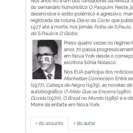
começo
leitura
Nos anos 60 é um dos fundadores da revista
S
dos
pressione
do semanário humorístico
O
Pasquim
. Neste, j
anos
TAB
desenvolve o estilo polêmico e agressivo, mar
50
e
registrada da coluna
Diário da Corte
, que publ
torna-
depois
1977 até a morte, nos jornais
Folha de S
.
Paulo
,
se
F.
de S
.
Paulo
e
O Globo
.
ato...
Para
Preso quatro vezes no regime m
pausar
anos 70 passa progressivamente
a
em Nova York desde o começo d
leitura
escritora Sônia Nolasco.
pressione
Nos EUA participa dos noticio
D
Manhattan Connection
. Entre 
(primeira
(1977),
Cabeça de Negro
(1979), as novelas d
tecla
autobiográfico
O Afeto Que se Encerra
(1980),
à
Dúvida
(1970),
O Brasil no Mundo
(1985) e a o
esquerda
Morre de enfarte em Nova York.
do
F),
para
+ do assunto
+ do autor
continuar
pressione