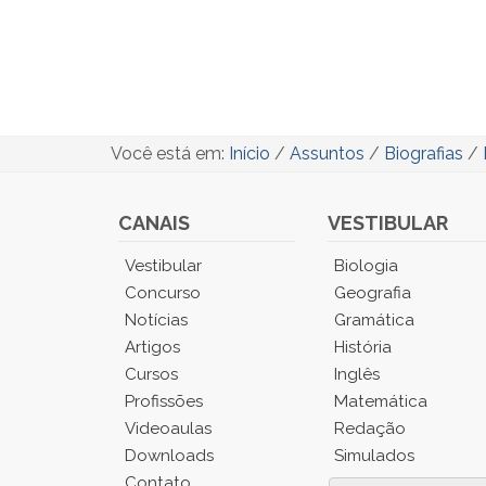
Você está em:
Início
/
Assuntos
/
Biografias
/
CANAIS
VESTIBULAR
Você
Vestibular
Biologia
está
Concurso
Geografia
no
Notícias
Gramática
Menu
Artigos
História
Principal.
Cursos
Inglês
Pressione
TAB
Profissões
Matemática
e
Videoaulas
Redação
depois
Downloads
Simulados
F
Contato