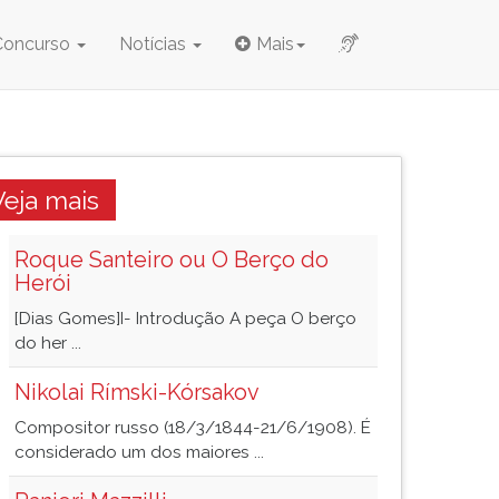
Concurso
Notícias
Mais
Veja mais
Roque Santeiro ou O Berço do
Herói
[Dias Gomes]I- Introdução A peça O berço
do her ...
Nikolai Rímski-Kórsakov
Compositor russo (18/3/1844-21/6/1908). É
considerado um dos maiores ...