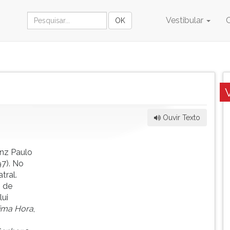
Vestibular
Ouvir Texto
anz Paulo
7). No
tral.
o de
lui
tima Hora
,