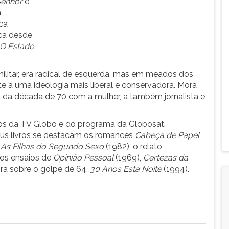
enhor
e
á
ca
ica desde
O Estado
ilitar, era radical de esquerda, mas em meados dos
 a uma ideologia mais liberal e conservadora. Mora
a década de 70 com a mulher, a também jornalista e
sos da TV Globo e do programa da Globosat,
seus livros se destacam os romances
Cabeça de Papel
e
As Filhas do Segundo Sexo
(1982), o relato
 os ensaios de
Opinião Pessoal
(1969),
Certezas da
bra sobre o golpe de 64,
30 Anos Esta Noite
(1994).