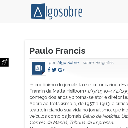
Pseudônimo
Pressione
do
TAB
Título
jornalista
e
Paulo Francis
do
e
depois
artigo:
escritor
F
por:
Algo Sobre
sobre:
Biografias
carioca
para
Franz
ouvir
Paulo
o
Trannin
conteúdo
Pseudônimo do jornalista e escritor carioca Fr
da
principal
Trannin da Matta Heilborn (3/9/1930-4/2/199
Matta
desta
começo dos anos 50 torna-se ator e diretor tea
Heilborn
tela.
Adere ao trotskismo e, de 1957 a 1963, é crític
(3/9/1930-
Para
teatro, iniciando sua vida no jornalismo, que inc
4/2/1997).
pular
veículos como os jornais
Diário de Notícias
,
Úl
No
essa
Correio da Manhã
,
Tribuna da Imprensa
.