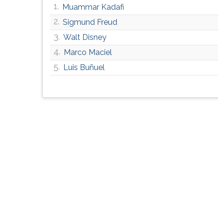
1.
Muammar Kadafi
G
(primeira
2.
Sigmund Freud
tecla
3.
Walt Disney
à
direita
4.
Marco Maciel
do
5.
Luis Buñuel
F).
Para
ir
ao
menu
principal
pressione
a
tecla
J
e
depois
F.
Pressione