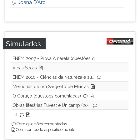
5.
Joana D'Arc
ouvir
essa
instrução
novamente.
Simulados
ENEM 2007 - Prova Amarela (questões d...
Vidas Secas
ENEM 2010 - Ciências da Natureza e su...
Memórias de um Sargento de Milícias
O Cortiço (questões comentadas)
Obras literárias Fuvest e Unicamp (20...
Til
Com questões comentadas.
Com conteúdo específico no site.