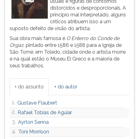
usuais e figuras de contornos
(primeira
distorcidos e desproporcionais. A
tecla
princípio mal interpretado, alguns
à
críticos atribuem isso a um
direita
suposto defeito de visão do artista.
do
F).
Sua obra mais famosa é
O Enterro do Conde de
Para
Orgaz
, pintado entre 1586 e 1588 para a Igreja de
ir
São Tomé, em Toledo, cidade onde o artista morre
ao
e na qual estão o Museu El Greco e a maioria de
menu
seus trabalhos.
principal
pressione
a
+ do assunto
+ do autor
tecla
J
1.
Gustave Flaubert
e
depois
2.
Rafael Tobias de Aguiar
F.
3.
Ayrton Senna
Pressione
4.
Toni Morrison
F
para