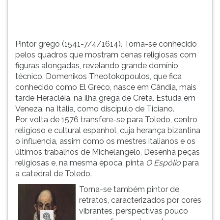
grande
TAB
domínio
e
t&e...
depois
F.
Pintor grego (1541-7/4/1614). Torna-se conhecido
Para
pelos quadros que mostram cenas religiosas com
pausar
figuras alongadas, revelando grande domínio
a
técnico. Domenikos Theotokopoulos, que fica
leitura
conhecido como El Greco, nasce em Cândia, mais
pressione
tarde Heracléia, na ilha grega de Creta. Estuda em
D
Veneza, na Itália, como discípulo de Ticiano.
(primeira
Por volta de 1576 transfere-se para Toledo, centro
tecla
religioso e cultural espanhol, cuja herança bizantina
à
o influencia, assim como os mestres italianos e os
esquerda
últimos trabalhos de Michelangelo. Desenha peças
do
religiosas e, na mesma época, pinta
O Espólio
para
F),
a catedral de Toledo.
para
Torna-se também pintor de
continuar
retratos, caracterizados por cores
pressione
vibrantes, perspectivas pouco
G