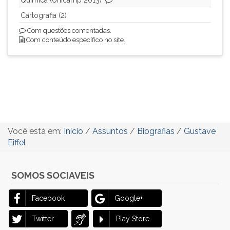
Química (Unicamp 2013)
Cartografia (2)
Com questões comentadas.
Com conteúdo específico no site.
Você está em:
Início
/
Assuntos
/
Biografias
/
Gustave
Eiffel
SOMOS SOCIAVEIS
Facebook
Google+
Twitter
Play Store