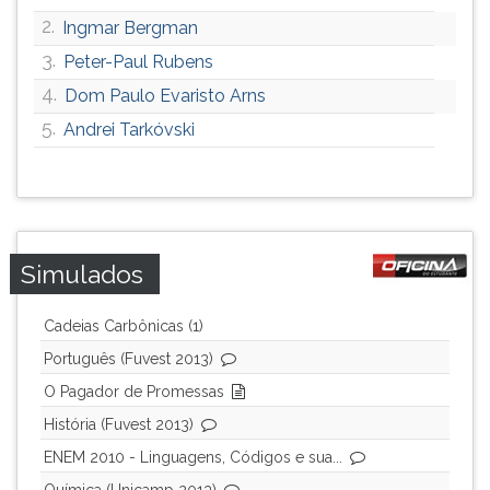
ouvir
2.
Ingmar Bergman
essa
3.
Peter-Paul Rubens
instrução
4.
novamente.
Dom Paulo Evaristo Arns
5.
Andrei Tarkóvski
Simulados
Cadeias Carbônicas (1)
Português (Fuvest 2013)
O Pagador de Promessas
História (Fuvest 2013)
ENEM 2010 - Linguagens, Códigos e sua...