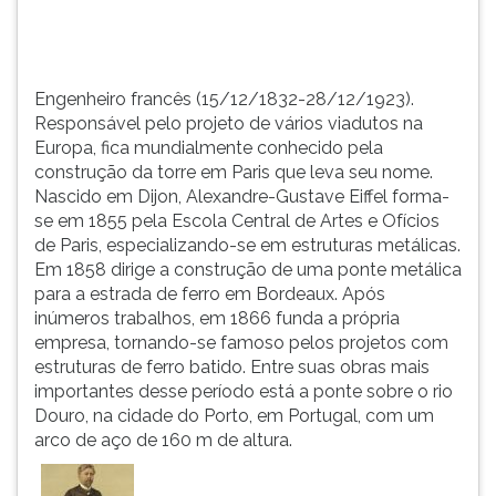
TAB
e
depois
F.
Engenheiro francês (15/12/1832-28/12/1923).
Para
Responsável pelo projeto de vários viadutos na
pausar
Europa, fica mundialmente conhecido pela
a
construção da torre em Paris que leva seu nome.
leitura
Nascido em Dijon, Alexandre-Gustave Eiffel forma-
pressione
se em 1855 pela Escola Central de Artes e Ofícios
D
de Paris, especializando-se em estruturas metálicas.
(primeira
Em 1858 dirige a construção de uma ponte metálica
tecla
para a estrada de ferro em Bordeaux. Após
à
inúmeros trabalhos, em 1866 funda a própria
esquerda
empresa, tornando-se famoso pelos projetos com
do
estruturas de ferro batido. Entre suas obras mais
F),
importantes desse período está a ponte sobre o rio
para
Douro, na cidade do Porto, em Portugal, com um
continuar
arco de aço de 160 m de altura.
pressione
G