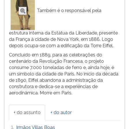
(primeira
tecla
Também é o responsável pela
à
direita
do
estrutura interna da Estátua da Liberdade, presente
F).
da França à cidade de Nova York, em 1886. Logo
Para
depois ocupa-se com a edificação da Torre Eiffel.
ir
ao
Concluído em 1889, para as celebrações do
menu
centenário da Revolução Francesa, o projeto
principal
consume 7.000 toneladas de ferro e, ainda hoje, é
pressione
um símbolo da cidade de Paris. No início da década
a
de 1890, Eiffel abandona a administração da
tecla
construtora e dedica-se a experiências de
J
aerodinâmica. Morre em Paris.
e
depois
F.
+ do assunto
+ do autor
Pressione
F
1.
Irmãos Villas Boas
para