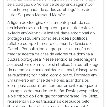
se á tradição do “romance de aprendizagem” por
ouvir
estar impregnada de dados autobiográficos do
essa
autor. Segundo Massaud Moisés:
instrução
novamente.
A figura de Georgina é claramente pautada nas
reminiscências do tempo em que o autor esteve
exilado em Warwick; a instabilidade emocional do
protagonista, bem como seus ideais políticos,
reflete o comportamento e a mundividência de
Garrett. Por outro lado, agrega-se a intenção de
meditar acerca da crise de valores que domina a
cultura portuguesa. Nesse sentido as personagens
se revestem de um valor simbólico: Carlos, alter ego
do narrador, de personalidade instável, é incapaz de
se relacionar, por inteiro, com o outro. Formado em
um universo em crise de valores, abandona os
ideais para assumir um comportamento adequado
aos apelos do mundo: ser barão. Desta perspectiva,
é o símbolo do Portugal contemporâneo. Frei Diniz,
representa valores tradicionais destruídos pelo
liberalismo. Joaninha, “a menina dos rouxinóis”,