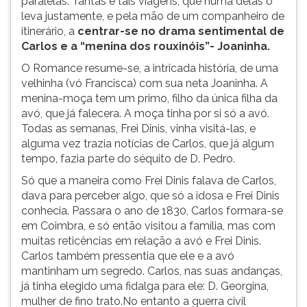
paralelas. Tantas e tais viagens, que numa delas o
leva justamente, e pela mão de um companheiro de
itinerário, a
centrar-se no drama sentimental de
Carlos e a “menina dos rouxinóis”- Joaninha.
O Romance resume-se, a intricada história, de uma
velhinha (vó Francisca) com sua neta Joaninha. A
menina-moça tem um primo, filho da única filha da
avó, que já falecera. A moça tinha por si só a avó.
Todas as semanas, Frei Dinis, vinha visitá-las, e
alguma vez trazia notícias de Carlos, que já algum
tempo, fazia parte do séquito de D. Pedro.
Só que a maneira como Frei Dinis falava de Carlos,
dava para perceber algo, que só a idosa e Frei Dinis
conhecia. Passara o ano de 1830, Carlos formara-se
em Coimbra, e só então visitou a família, mas com
muitas reticências em relação a avó e Frei Dinis.
Carlos também pressentia que ele e a avó
mantinham um segredo. Carlos, nas suas andanças,
já tinha elegido uma fidalga para ele: D. Georgina,
mulher de fino trato.No entanto a guerra civil