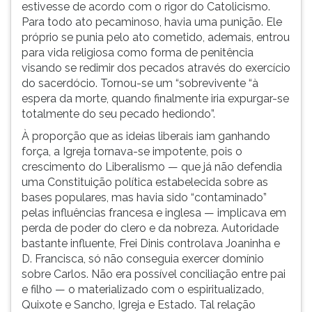
estivesse de acordo com o rigor do Catolicismo.
Para todo ato pecaminoso, havia uma punição. Ele
próprio se punia pelo ato cometido, ademais, entrou
para vida religiosa como forma de penitência
visando se redimir dos pecados através do exercício
do sacerdócio. Tornou-se um “sobrevivente “à
espera da morte, quando finalmente iria expurgar-se
totalmente do seu pecado hediondo”.
À proporção que as ideias liberais iam ganhando
força, a Igreja tornava-se impotente, pois o
crescimento do Liberalismo — que já não defendia
uma Constituição política estabelecida sobre as
bases populares, mas havia sido “contaminado”
pelas influências francesa e inglesa — implicava em
perda de poder do clero e da nobreza. Autoridade
bastante influente, Frei Dinis controlava Joaninha e
D. Francisca, só não conseguia exercer domínio
sobre Carlos. Não era possível conciliação entre pai
e filho — o materializado com o espiritualizado,
Quixote e Sancho, Igreja e Estado. Tal relação