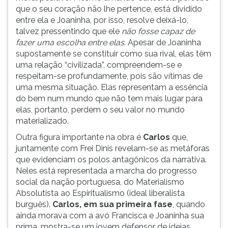
que o seu coração não lhe pertence, está dividido
entre ela e Joaninha, por isso, resolve deixá-lo,
talvez pressentindo que ele
não fosse capaz de
fazer uma escolha entre elas
. Apesar de Joaninha
supostamente se constituir como sua rival, elas têm
uma relação “civilizada”, compreendem-se e
respeitam-se profundamente, pois são vítimas de
uma mesma situação. Elas representam a essência
do bem num mundo que não tem mais lugar para
elas, portanto, perdem o seu valor no mundo
materializado.
Outra figura importante na obra é
Carlos
que,
juntamente com Frei Dinis revelam-se as metáforas
que evidenciam os polos antagônicos da narrativa.
Neles está representada a marcha do progresso
social da nação portuguesa, do Materialismo
Absolutista ao Espiritualismo (ideal liberalista
burguês).
Carlos, em sua primeira fase
, quando
ainda morava com a avó Francisca e Joaninha sua
prima, mostra-se um jovem defensor de ideias