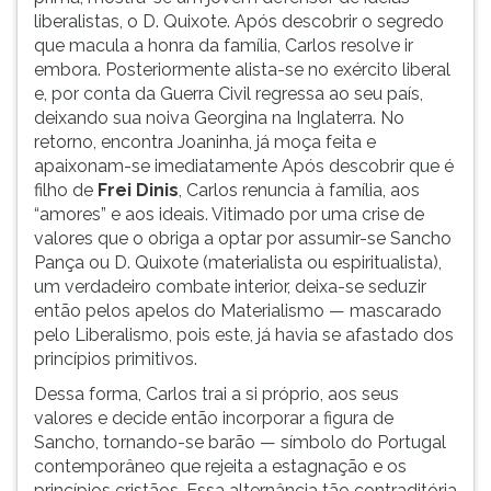
liberalistas, o D. Quixote. Após descobrir o segredo
que macula a honra da família, Carlos resolve ir
embora. Posteriormente alista-se no exército liberal
e, por conta da Guerra Civil regressa ao seu país,
deixando sua noiva Georgina na Inglaterra. No
retorno, encontra Joaninha, já moça feita e
apaixonam-se imediatamente Após descobrir que é
filho de
Frei Dinis
, Carlos renuncia à família, aos
“amores” e aos ideais. Vitimado por uma crise de
valores que o obriga a optar por assumir-se Sancho
Pança ou D. Quixote (materialista ou espiritualista),
um verdadeiro combate interior, deixa-se seduzir
então pelos apelos do Materialismo — mascarado
pelo Liberalismo, pois este, já havia se afastado dos
princípios primitivos.
Dessa forma, Carlos trai a si próprio, aos seus
valores e decide então incorporar a figura de
Sancho, tornando-se barão — símbolo do Portugal
contemporâneo que rejeita a estagnação e os
princípios cristãos. Essa alternância tão contraditória