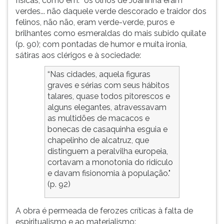
físicas, como em: “os olhos de Joaninha eram
verdes... não daquele verde descorado e traidor dos
felinos, não não, eram verde-verde, puros e
brilhantes como esmeraldas do mais subido quilate
(p. 90); com pontadas de humor e muita ironia,
sátiras aos clérigos e à sociedade:
“Nas cidades, aquela figuras
graves e sérias com seus hábitos
talares, quase todos pitorescos e
alguns elegantes, atravessavam
as multidões de macacos e
bonecas de casaquinha esguia e
chapelinho de alcatruz, que
distinguem a peralvilha europeia,
cortavam a monotonia do ridículo
e davam fisionomia à população."
(p. 92)
A obra é permeada de ferozes críticas à falta de
espiritualismo e ao materialismo: