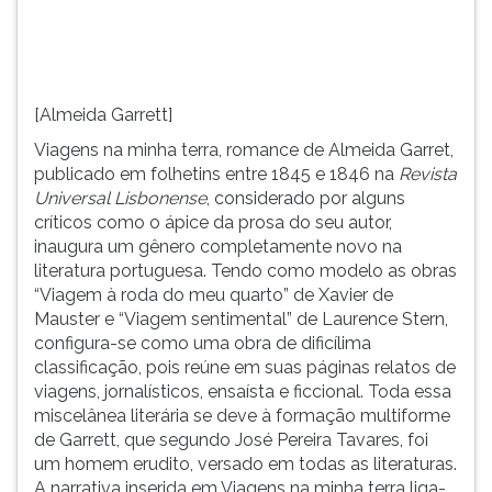
(primeira
tecla
à
direita
do
[Almeida Garrett]
F).
Viagens na minha terra, romance de Almeida Garret,
Para
publicado em folhetins entre 1845 e 1846 na
Revista
ir
Universal Lisbonense
, considerado por alguns
ao
críticos como o ápice da prosa do seu autor,
menu
inaugura um gênero completamente novo na
principal
literatura portuguesa. Tendo como modelo as obras
pressione
“Viagem à roda do meu quarto” de Xavier de
a
Mauster e “Viagem sentimental” de Laurence Stern,
tecla
configura-se como uma obra de dificílima
J
classificação, pois reúne em suas páginas relatos de
e
viagens, jornalísticos, ensaísta e ficcional. Toda essa
depois
miscelânea literária se deve à formação multiforme
F.
de Garrett, que segundo José Pereira Tavares, foi
Pressione
um homem erudito, versado em todas as literaturas.
F
A narrativa inserida em Viagens na minha terra liga-
para