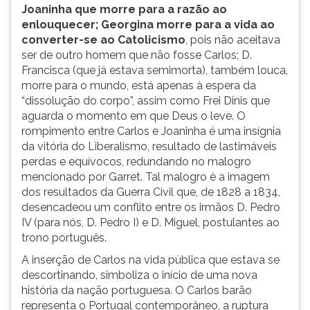
Joaninha que morre para a razão ao
enlouquecer; Georgina morre para a vida ao
converter-se ao Catolicismo
, pois não aceitava
ser de outro homem que não fosse Carlos; D.
Francisca (que já estava semimorta), também louca,
morre para o mundo, está apenas à espera da
“dissolução do corpo”, assim como Frei Dinis que
aguarda o momento em que Deus o leve. O
rompimento entre Carlos e Joaninha é uma insígnia
da vitória do Liberalismo, resultado de lastimáveis
perdas e equívocos, redundando no malogro
mencionado por Garret. Tal malogro é a imagem
dos resultados da Guerra Civil que, de 1828 a 1834,
desencadeou um conflito entre os irmãos D. Pedro
IV (para nós, D. Pedro I) e D. Miguel, postulantes ao
trono português.
A inserção de Carlos na vida pública que estava se
descortinando, simboliza o início de uma nova
história da nação portuguesa. O Carlos barão
representa o Portugal contemporâneo, a ruptura