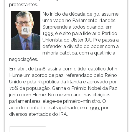
(primeira
protestantes.
tecla
No início da década de 90, assume
à
uma vaga no Parlamento irlandês.
direita
Surpreende a todos quando, em
do
1995, é eleito para liderar o Partido
F).
Unionista do Ulster (UUP) e passa a
Para
defender a divisão do poder com a
ir
minoria católica, com a qual inicia
ao
negociações.
menu
principal
Em abril de 1998, assina com o líder católico John
pressione
Hume um acordo de paz, referendado pelo Reino
a
Unido e pela República da Irlanda e aprovado por
tecla
70% da população. Ganha o Prêmio Nobel da Paz
J
junto com Hume. No mesmo ano, nas eleições
e
parlamentares, elege-se primeiro-ministro. O
depois
acordo, contudo, é atrapalhado, em 1999, por
F.
diversos atentados do IRA.
Pressione
F
para