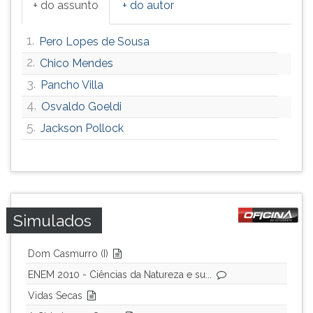
+ do assunto
+ do autor
ouvir
essa
1.
Pero Lopes de Sousa
instrução
novamente.
2.
Chico Mendes
3.
Pancho Villa
4.
Osvaldo Goeldi
5.
Jackson Pollock
Simulados
Dom Casmurro (I)
ENEM 2010 - Ciências da Natureza e su...
Vidas Secas