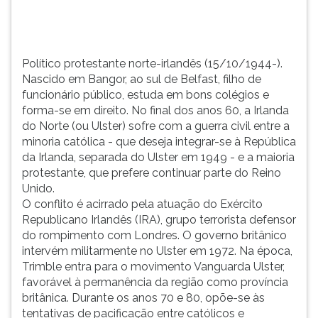
TAB
e
depois
F.
Político protestante norte-irlandês (15/10/1944-).
Para
Nascido em Bangor, ao sul de Belfast, filho de
pausar
funcionário público, estuda em bons colégios e
a
forma-se em direito. No final dos anos 60, a Irlanda
leitura
do Norte (ou Ulster) sofre com a guerra civil entre a
pressione
minoria católica - que deseja integrar-se à República
D
da Irlanda, separada do Ulster em 1949 - e a maioria
(primeira
protestante, que prefere continuar parte do Reino
tecla
Unido.
à
O conflito é acirrado pela atuação do Exército
esquerda
Republicano Irlandês (IRA), grupo terrorista defensor
do
do rompimento com Londres. O governo britânico
F),
intervém militarmente no Ulster em 1972. Na época,
para
Trimble entra para o movimento Vanguarda Ulster,
continuar
favorável à permanência da região como província
pressione
britânica. Durante os anos 70 e 80, opõe-se às
G
tentativas de pacificação entre católicos e