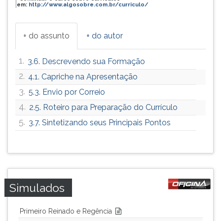
(primeira
em:
http://www.algosobre.com.br/curriculo/
tecla
à
+ do assunto
+ do autor
direita
do
F).
1.
3.6. Descrevendo sua Formação
Para
2.
4.1. Capriche na Apresentação
ir
ao
3.
5.3. Envio por Correio
menu
4.
2.5. Roteiro para Preparação do Currículo
principal
5.
3.7. Sintetizando seus Principais Pontos
pressione
a
tecla
J
e
depois
Simulados
F.
Pressione
F
Primeiro Reinado e Regência
para