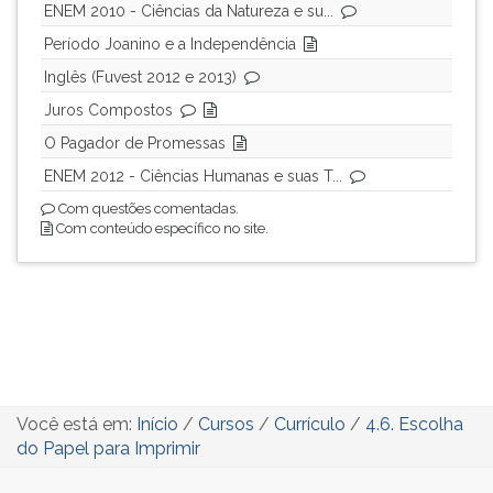
ENEM 2010 - Ciências da Natureza e su...
ouvir
Período Joanino e a Independência
essa
instrução
Inglês (Fuvest 2012 e 2013)
novamente.
Juros Compostos
O Pagador de Promessas
ENEM 2012 - Ciências Humanas e suas T...
Com questões comentadas.
Com conteúdo específico no site.
Você está em:
Início
/
Cursos
/
Currículo
/
4.6. Escolha
do Papel para Imprimir