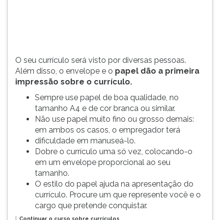
primeira
TAB
impressão
e
sobre
depois
o
F.
currículo.
Para
O seu currículo será visto por diversas pessoas.
pausar
Além disso, o envelope e o
papel dão a primeira
a
impressão sobre o currículo.
leitura
pressione
Sempre use papel de boa qualidade, no
D
tamanho A4 e de cor branca ou similar.
(primeira
Não use papel muito fino ou grosso demais:
tecla
em ambos os casos, o empregador terá
à
dificuldade em manuseá-lo.
esquerda
Dobre o currículo uma só vez, colocando-o
do
em um envelope proporcional ao seu
F),
tamanho.
para
O estilo do papel ajuda na apresentação do
continuar
currículo. Procure um que represente você e o
pressione
cargo que pretende conquistar.
G
Continuar o curso sobre currículos