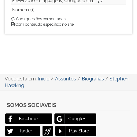
ENEM 2010 - Linguagens, Códigos e sua...
Isomeria (1)
Com questões comentadas.
Com conteúdo específico no site.
Você está em:
Início
/
Assuntos
/
Biografias
/
Stephen
Hawking
SOMOS SOCIAVEIS
Facebook
Google+
Twitter
Play Store