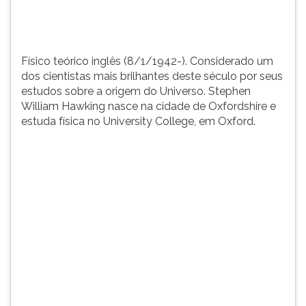
orig...
TAB
e
depois
F.
Físico teórico inglês (8/1/1942-). Considerado um
Para
dos cientistas mais brilhantes deste século por seus
pausar
estudos sobre a origem do Universo. Stephen
a
William Hawking nasce na cidade de Oxfordshire e
leitura
estuda física no University College, em Oxford.
pressione
D
(primeira
tecla
à
esquerda
do
F),
para
continuar
pressione
G