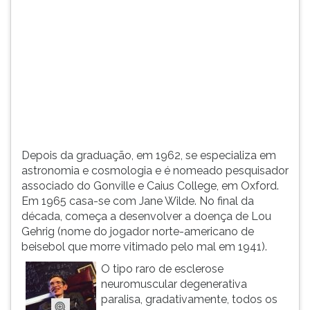
(primeira
tecla
à
direita
do
F).
Para
ir
ao
menu
Depois da graduação, em 1962, se especializa em
principal
astronomia e cosmologia e é nomeado pesquisador
pressione
associado do Gonville e Caius College, em Oxford.
a
Em 1965 casa-se com Jane Wilde. No final da
tecla
década, começa a desenvolver a doença de Lou
J
Gehrig (nome do jogador norte-americano de
e
beisebol que morre vitimado pelo mal em 1941).
depois
F.
O tipo raro de esclerose
Pressione
neuromuscular degenerativa
F
paralisa, gradativamente, todos os
para