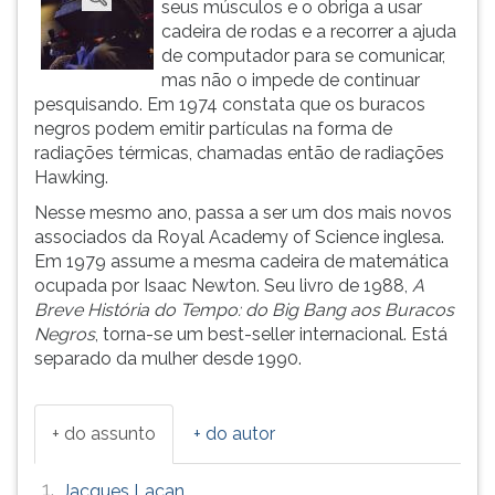
seus músculos e o obriga a usar
ouvir
cadeira de rodas e a recorrer a ajuda
essa
de computador para se comunicar,
instrução
mas não o impede de continuar
novamente.
pesquisando. Em 1974 constata que os buracos
negros podem emitir partículas na forma de
radiações térmicas, chamadas então de radiações
Hawking.
Nesse mesmo ano, passa a ser um dos mais novos
associados da Royal Academy of Science inglesa.
Em 1979 assume a mesma cadeira de matemática
ocupada por Isaac Newton. Seu livro de 1988,
A
Breve História do Tempo: do Big Bang aos Buracos
Negros
, torna-se um best-seller internacional. Está
separado da mulher desde 1990.
+ do assunto
+ do autor
1.
Jacques Lacan