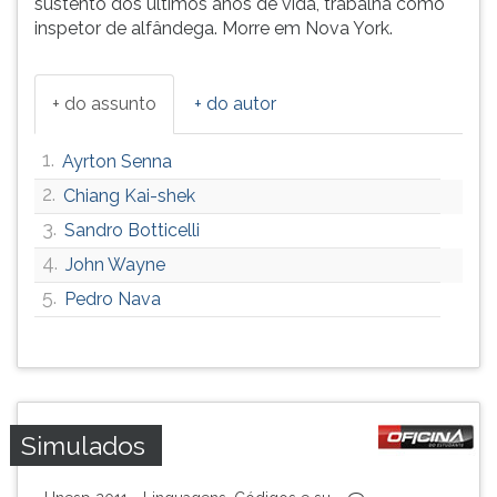
sustento dos últimos anos de vida, trabalha como
ouvir
inspetor de alfândega. Morre em Nova York.
essa
instrução
novamente.
+ do assunto
+ do autor
1.
Ayrton Senna
2.
Chiang Kai-shek
3.
Sandro Botticelli
4.
John Wayne
5.
Pedro Nava
Simulados