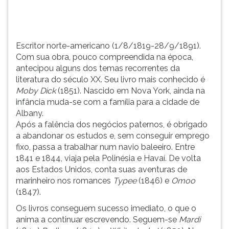
da
TAB
literatura
e
...
depois
F.
Escritor norte-americano (1/8/1819-28/9/1891).
Para
Com sua obra, pouco compreendida na época,
pausar
antecipou alguns dos temas recorrentes da
a
literatura do século XX. Seu livro mais conhecido é
leitura
Moby Dick
(1851). Nascido em Nova York, ainda na
pressione
infância muda-se com a família para a cidade de
D
Albany.
(primeira
Após a falência dos negócios paternos, é obrigado
tecla
a abandonar os estudos e, sem conseguir emprego
à
fixo, passa a trabalhar num navio baleeiro. Entre
esquerda
1841 e 1844, viaja pela Polinésia e Havaí. De volta
do
aos Estados Unidos, conta suas aventuras de
F),
marinheiro nos romances
Typee
(1846) e
Omoo
para
(1847).
continuar
Os livros conseguem sucesso imediato, o que o
pressione
anima a continuar escrevendo. Seguem-se
Mardi
G