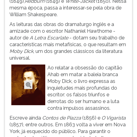
(1849),
Redburn
(1849) e
White-Jacket
(1850). Nessa
(primeira
mesma época, passa a interessar-se pela obra de
tecla
William Shakespeare.
à
direita
As leituras das obras do dramaturgo inglês e a
do
amizade com o escritor Nathaniel Hawthorne -
F).
autor de
A Letra Escarlate
- dotam seu trabalho de
Para
características mais metafísicas, o que resultam em
ir
Moby Dick
, um dos grandes clássicos da literatura
ao
universal.
menu
Ao relatar a obsessão do capitão
principal
Ahab em matar a baleia branca
pressione
Moby Dick, o livro expressa as
a
inquietudes mais profundas do
tecla
escritor: os falsos triunfos e
J
derrotas do ser humano e a luta
e
contra impulsos assassinos.
depois
F.
Escreve ainda
Contos de Piazza
(1856) e
O Vigarista
Pressione
(1857), entre outros. Em 1863 volta a viver em Nova
F
York, já esquecido do público. Para garantir o
para