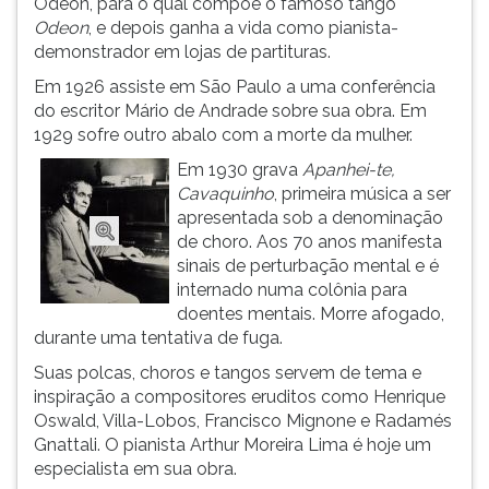
Odeon, para o qual compõe o famoso tango
(primeira
Odeon
, e depois ganha a vida como pianista-
tecla
demonstrador em lojas de partituras.
à
direita
Em 1926 assiste em São Paulo a uma conferência
do
do escritor Mário de Andrade sobre sua obra. Em
F).
1929 sofre outro abalo com a morte da mulher.
Para
Em 1930 grava
Apanhei-te,
ir
Cavaquinho
, primeira música a ser
ao
apresentada sob a denominação
menu
de choro. Aos 70 anos manifesta
principal
sinais de perturbação mental e é
pressione
internado numa colônia para
a
doentes mentais. Morre afogado,
tecla
durante uma tentativa de fuga.
J
e
Suas polcas, choros e tangos servem de tema e
depois
inspiração a compositores eruditos como Henrique
F.
Oswald, Villa-Lobos, Francisco Mignone e Radamés
Pressione
Gnattali. O pianista Arthur Moreira Lima é hoje um
F
especialista em sua obra.
para