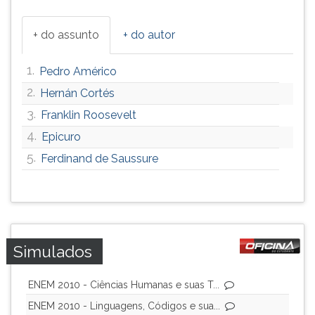
ouvir
essa
+ do assunto
+ do autor
instrução
novamente.
1.
Pedro Américo
2.
Hernán Cortés
3.
Franklin Roosevelt
4.
Epicuro
5.
Ferdinand de Saussure
Simulados
ENEM 2010 - Ciências Humanas e suas T...
ENEM 2010 - Linguagens, Códigos e sua...