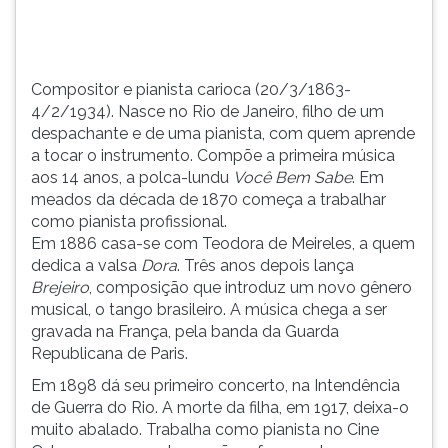
uma
TAB
pianista,
e
com
depois
quem
F.
Compositor e pianista carioca (20/3/1863-
aprende
Para
4/2/1934). Nasce no Rio de Janeiro, filho de um
a
pausar
despachante e de uma pianista, com quem aprende
tocar
a
a tocar o instrumento. Compõe a primeira música
o
leitura
aos 14 anos, a polca-lundu
Você Bem Sabe
. Em
ins...
pressione
meados da década de 1870 começa a trabalhar
D
como pianista profissional.
(primeira
Em 1886 casa-se com Teodora de Meireles, a quem
tecla
dedica a valsa
Dora
. Três anos depois lança
à
Brejeiro
, composição que introduz um novo gênero
esquerda
musical, o tango brasileiro. A música chega a ser
do
gravada na França, pela banda da Guarda
F),
Republicana de Paris.
para
Em 1898 dá seu primeiro concerto, na Intendência
continuar
de Guerra do Rio. A morte da filha, em 1917, deixa-o
pressione
muito abalado. Trabalha como pianista no Cine
G