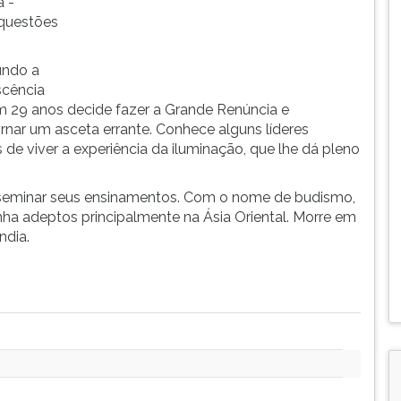
a -
 questões
gundo a
scência
 29 anos decide fazer a Grande Renúncia e
ornar um asceta errante. Conhece alguns líderes
s de viver a experiência da iluminação, que lhe dá pleno
isseminar seus ensinamentos. Com o nome de budismo,
ganha adeptos principalmente na Ásia Oriental. Morre em
ndia.