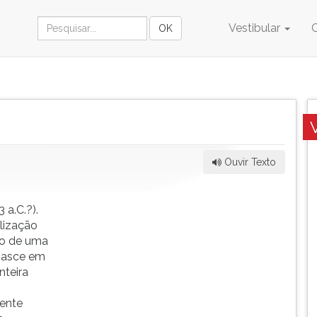
Vestibular
Ouvir Texto
 a.C.?).
lização
to de uma
 nasce em
nteira
mente