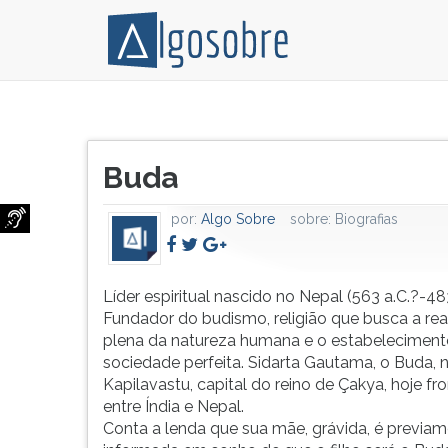
Líder
Pressione
espiritual
TAB
Título
nascido
e
Buda
do
no
depois
artigo:
Nepal
F
por:
Algo Sobre
sobre:
Biografias
(563
para
a.C.?
ouvir
-483
o
a.C.?).
conteúdo
Líder espiritual nascido no Nepal (563 a.C.?-483
Fundador
principal
Fundador do budismo, religião que busca a rea
do
desta
plena da natureza humana e o estabelecimen
budismo,
tela.
sociedade perfeita. Sidarta Gautama, o Buda,
religião
Para
Kapilavastu, capital do reino de Çakya, hoje fro
que
pular
entre Índia e Nepal.
busca
essa
Conta a lenda que sua mãe, grávida, é previa