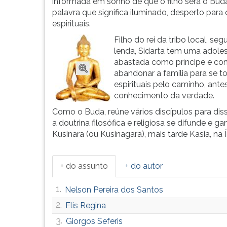
a
leitura
informada em sonho de que o filho será o Bud
realização
pressione
palavra que significa iluminado, desperto para
plena
TAB
espirituais.
da
e
Filho do rei da tribo local, se
nat...
depois
lenda, Sidarta tem uma adole
F.
abastada como príncipe e com
Para
abandonar a família para se t
pausar
espirituais pelo caminho, ante
a
conhecimento da verdade.
leitura
Como o Buda, reúne vários discípulos para d
pressione
a doutrina filosófica e religiosa se difunde e 
D
Kusinara (ou Kusinagara), mais tarde Kasia, na Í
(primeira
tecla
à
+ do assunto
+ do autor
esquerda
do
1.
Nelson Pereira dos Santos
F),
para
2.
Elis Regina
continuar
3.
Giorgos Seferis
pressione