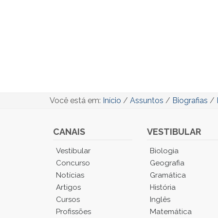
Você está em:
Início
/
Assuntos
/
Biografias
/
CANAIS
VESTIBULAR
Você
Vestibular
Biologia
está
Concurso
Geografia
no
Notícias
Gramática
Menu
Artigos
História
Principal.
Cursos
Inglês
Pressione
TAB
Profissões
Matemática