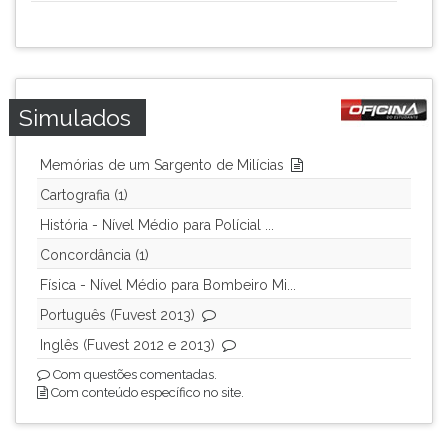
ouvir
essa
instrução
novamente.
Simulados
Memórias de um Sargento de Milícias
Cartografia (1)
História - Nível Médio para Polícial ...
Concordância (1)
Física - Nível Médio para Bombeiro Mi...
Português (Fuvest 2013)
Inglês (Fuvest 2012 e 2013)
Com questões comentadas.
Com conteúdo específico no site.