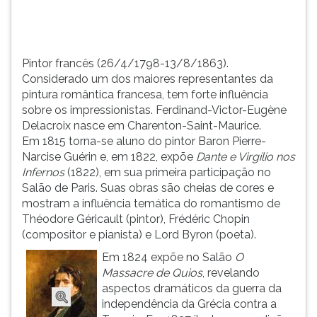
TAB
e
depois
F.
Pintor francês (26/4/1798-13/8/1863).
Para
Considerado um dos maiores representantes da
pausar
pintura romântica francesa, tem forte influência
a
sobre os impressionistas. Ferdinand-Victor-Eugène
leitura
Delacroix nasce em Charenton-Saint-Maurice.
pressione
Em 1815 torna-se aluno do pintor Baron Pierre-
D
Narcise Guérin e, em 1822, expõe
Dante e Virgílio nos
(primeira
Infernos
(1822), em sua primeira participação no
tecla
Salão de Paris. Suas obras são cheias de cores e
à
mostram a influência temática do romantismo de
esquerda
Théodore Géricault (pintor), Frédéric Chopin
do
(compositor e pianista) e Lord Byron (poeta).
F),
Em 1824 expõe no Salão
O
para
Massacre de Quios
, revelando
continuar
aspectos dramáticos da guerra da
pressione
independência da Grécia contra a
G