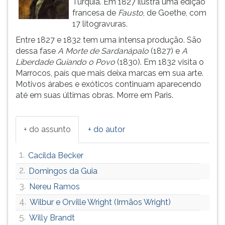
Turquia. Em 1827 ilustra uma edição
(primeira
francesa de
Fausto
, de Goethe, com
tecla
17 litogravuras.
à
direita
Entre 1827 e 1832 tem uma intensa produção. São
do
dessa fase
A Morte de Sardanápalo
(1827) e
A
F).
Liberdade Guiando o Povo
(1830). Em 1832 visita o
Para
Marrocos, país que mais deixa marcas em sua arte.
ir
Motivos árabes e exóticos continuam aparecendo
ao
até em suas últimas obras. Morre em Paris.
menu
principal
pressione
+ do assunto
+ do autor
a
tecla
1.
Cacilda Becker
J
e
2.
Domingos da Guia
depois
3.
Nereu Ramos
F.
4.
Wilbur e Orville Wright (Irmãos Wright)
Pressione
F
5.
Willy Brandt
para