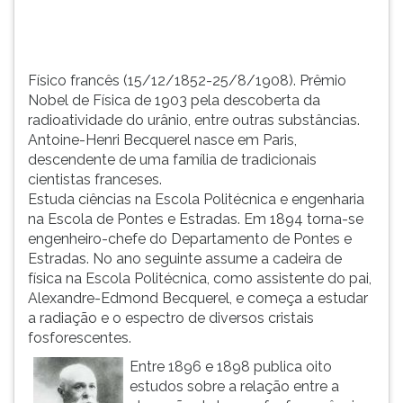
TAB
e
depois
F.
Físico francês (15/12/1852-25/8/1908). Prêmio
Para
Nobel de Física de 1903 pela descoberta da
pausar
radioatividade do urânio, entre outras substâncias.
a
Antoine-Henri Becquerel nasce em Paris,
leitura
descendente de uma família de tradicionais
pressione
cientistas franceses.
D
Estuda ciências na Escola Politécnica e engenharia
(primeira
na Escola de Pontes e Estradas. Em 1894 torna-se
tecla
engenheiro-chefe do Departamento de Pontes e
à
Estradas. No ano seguinte assume a cadeira de
esquerda
física na Escola Politécnica, como assistente do pai,
do
Alexandre-Edmond Becquerel, e começa a estudar
F),
a radiação e o espectro de diversos cristais
para
fosforescentes.
continuar
Entre 1896 e 1898 publica oito
pressione
estudos sobre a relação entre a
G