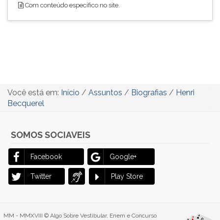
Com conteúdo específico no site.
Você está em:
Início
/
Assuntos
/
Biografias
/
Henri
Becquerel
SOMOS SOCIAVEIS
Facebook
Google+
Twitter
Play Store
MM - MMXVIII © Algo Sobre Vestibular, Enem e Concurso