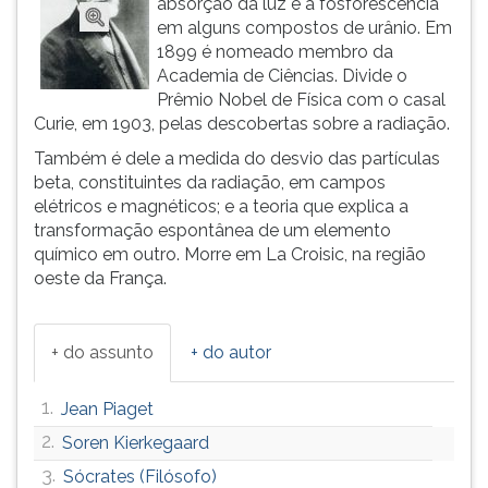
absorção da luz e a fosforescência
(primeira
em alguns compostos de urânio. Em
tecla
1899 é nomeado membro da
à
Academia de Ciências. Divide o
direita
Prêmio Nobel de Física com o casal
do
Curie, em 1903, pelas descobertas sobre a radiação.
F).
Para
Também é dele a medida do desvio das partículas
ir
beta, constituintes da radiação, em campos
ao
elétricos e magnéticos; e a teoria que explica a
menu
transformação espontânea de um elemento
principal
químico em outro. Morre em La Croisic, na região
pressione
oeste da França.
a
tecla
J
+ do assunto
+ do autor
e
depois
1.
Jean Piaget
F.
Pressione
2.
Soren Kierkegaard
F
3.
Sócrates (Filósofo)
para