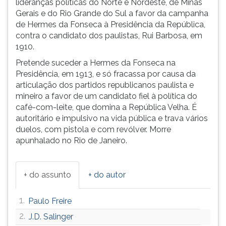
lideranças políticas do Norte e Nordeste, de Minas
(primeira
Gerais e do Rio Grande do Sul a favor da campanha
tecla
de Hermes da Fonseca à Presidência da República,
à
contra o candidato dos paulistas, Rui Barbosa, em
direita
1910.
do
F).
Pretende suceder a Hermes da Fonseca na
Para
Presidência, em 1913, e só fracassa por causa da
ir
articulação dos partidos republicanos paulista e
ao
mineiro a favor de um candidato fiel à política do
menu
café-com-leite, que domina a República Velha. É
principal
autoritário e impulsivo na vida pública e trava vários
pressione
duelos, com pistola e com revólver. Morre
a
apunhalado no Rio de Janeiro.
tecla
J
e
+ do assunto
+ do autor
depois
F.
1.
Paulo Freire
Pressione
F
2.
J.D. Salinger
para