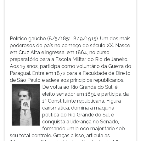
Cruz
TAB
Alta
e
e
depois
ing...
F.
Para
Político gaúcho (8/5/1851-8/9/1915). Um dos mais
pausar
poderosos do país no começo do século XX. Nasce
a
em Cruz Alta e ingressa, em 1864, no curso
leitura
preparatório para a Escola Militar do Rio de Janeiro.
pressione
Aos 15 anos, participa como voluntário da Guerra do
D
Paraguai. Entra em 1872 para a Faculdade de Direito
(primeira
de São Paulo e adere aos princípios republicanos.
tecla
De volta ao Rio Grande do Sul, é
à
eleito senador em 1891 e participa da
esquerda
1ª Constituinte republicana. Figura
do
carismática, domina a máquina
F),
política do Rio Grande do Sul e
para
conquista a liderança no Senado,
continuar
formando um bloco majoritário sob
pressione
seu total controle. Graças a isso, articula as
G