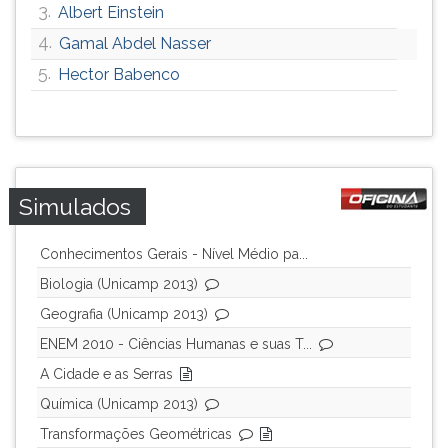
3.
Albert Einstein
ouvir
4.
essa
Gamal Abdel Nasser
instrução
5.
Hector Babenco
novamente.
Simulados
Conhecimentos Gerais - Nível Médio pa...
Biologia (Unicamp 2013)
Geografia (Unicamp 2013)
ENEM 2010 - Ciências Humanas e suas T...
A Cidade e as Serras
Química (Unicamp 2013)
Transformações Geométricas