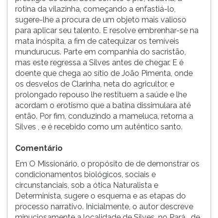
rotina da vilazinha, começando a enfastiá-lo,
ouvir
sugere-lhe a procura de um objeto mais valioso
essa
para aplicar seu talento. E resolve embrenhar-se na
instrução
mata inóspita, a fim de catequizar os temíveis
novamente.
mundurucus. Parte em companhia do sacristão,
mas este regressa a Silves antes de chegar. E é
doente que chega ao sítio de João Pimenta, onde
os desvelos de Clarinha, neta do agricultor, e
prolongado repouso lhe restituem a saúde e lhe
acordam o erotismo que a batina dissimulara até
então. Por fim, conduzindo a mameluca, retorna a
Silves , e é recebido como um autêntico santo.
Comentário
Em O Missionário, o propósito de de demonstrar os
condicionamentos biológicos, sociais e
circunstanciais, sob a ótica Naturalista e
Determinista, sugere o esquema e as etapas do
processo narrativo. Inicialmente, o autor descreve
minuciosamente a localidade de Silves, no Pará , de