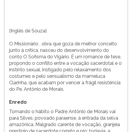
(primeira
tecla
à
direita
do
[Inglês de Souza]
F).
Para
O Missionário , obra que goza de melhor conceito
ir
junto à crítica, nasceu do desenvolvimento do
ao
conto O Sofisma do Vigário. É um romance de tese,
menu
propondo o conflito entre a vocação sacerdotal e o
principal
instinto sexual, instigado pelo relaxamento dos
pressione
costumes e pelo sensualismo da mameluca
a
Clarinha, que acabam por vencer a frágil resistência
tecla
do Pe. Antônio de Morais.
J
e
Enredo
depois
Tomando o hábito o Padre Antônio de Morais vai
F.
para Silves, povoado paraense, à entrada da selva
Pressione
amazônica. Malgrado carente de vocação, granjeia
F
prestígio de sacerdote correto e pio; todavia, a
para