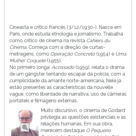
cinema
TAB
na
e
re...
depois
F.
Cineasta e crítico francês (3/12/1930-). Nasce em
Para
Paris, onde estuda etnologia e jornalismo. Trabalha
pausar
como crítico de cinema na revista
Cahiers du
a
Cinéma
. Começa com a direção de curtas-
leitura
metragens, como
Operação Concreto
(1954) e
Uma
pressione
Mulher Coquete
(1955).
D
No primeiro longa,
Acossado
(1959), relata o drama
(primeira
de um gângster tentando escapar da polícia, com a
tecla
cumplicidade da amante norte-americana. Nele já
à
estão presentes as características da nouvelle
esquerda
vague, como liberdade de narrativa, uso de câmeras
do
portáteis e filmagens externas.
F),
Muito discursivo, o cinema de Godard
para
privilegia as questões existenciais e as
continuar
relações humanas. Em sua obra,
pressione
merecem destaque
O Pequeno
G