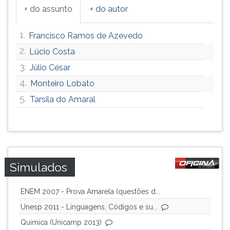
+ do assunto
+ do autor
ouvir
essa
instrução
1.
Francisco Ramos de Azevedo
novamente.
2.
Lúcio Costa
3.
Júlio César
4.
Monteiro Lobato
5.
Tarsila do Amaral
Simulados
ENEM 2007 - Prova Amarela (questões d...
Unesp 2011 - Linguagens, Códigos e su...
Química (Unicamp 2013)