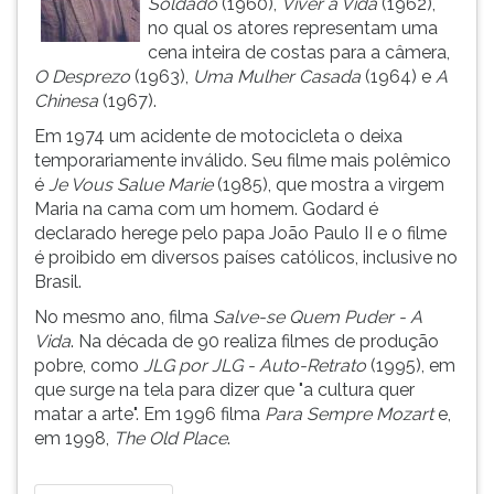
Soldado
(1960),
Viver a Vida
(1962),
(primeira
no qual os atores representam uma
tecla
cena inteira de costas para a câmera,
à
O Desprezo
(1963),
Uma Mulher Casada
(1964) e
A
direita
Chinesa
(1967).
do
F).
Em 1974 um acidente de motocicleta o deixa
Para
temporariamente inválido. Seu filme mais polêmico
ir
é
Je Vous Salue Marie
(1985), que mostra a virgem
ao
Maria na cama com um homem. Godard é
menu
declarado herege pelo papa João Paulo II e o filme
principal
é proibido em diversos países católicos, inclusive no
pressione
Brasil.
a
No mesmo ano, filma
Salve-se Quem Puder - A
tecla
Vida
. Na década de 90 realiza filmes de produção
J
pobre, como
JLG por JLG - Auto-Retrato
(1995), em
e
que surge na tela para dizer que "a cultura quer
depois
matar a arte". Em 1996 filma
Para Sempre Mozart
e,
F.
em 1998,
The Old Place
.
Pressione
F
para