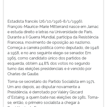
Universidade
TAB
de
e
P...
depois
F.
Estadista francês (26/10/1916-8/1/1996).
Para
François-Maurice-Marie Mitterrand nasce em Jarnac
pausar
e estuda direito e letras na Universidade de Paris.
a
Durante a II Guerra Mundial, participa da Resistência
leitura
Francesa, movimento de oposição ao nazismo.
pressione
Começa a carreira política como deputado, de 1946
D
a 1958, e no ano seguinte elege-se senador. Em
(primeira
1965, como candidato único dos partidos de
tecla
esquerda, obtém 44,8% dos votos no segundo
à
turno das eleições presidenciais e é vencido por
esquerda
Charles de Gaulle.
do
Torna-se secretário do Partido Socialista em 1971.
F),
Um ano depois, ao disputar novamente a
para
Presidência, é derrotado por Valéry Giscard
continuar
d''Estaing, a quem bate nas eleições de 1981. Torna-
pressione
se, então, o primeiro socialista a chegar à
G