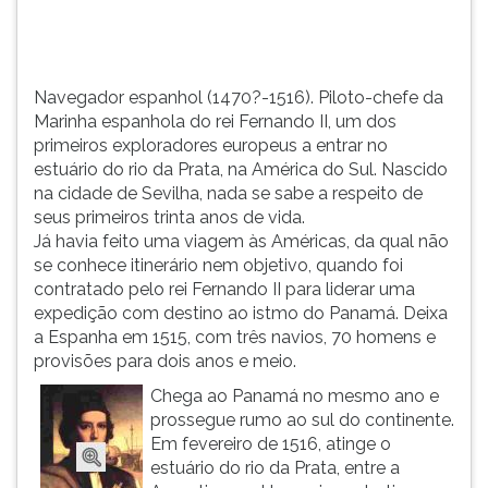
europeus
TAB
a
e
entrar
depois
no
F.
Navegador espanhol (1470?-1516). Piloto-chefe da
estuá...
Para
Marinha espanhola do rei Fernando II, um dos
pausar
primeiros exploradores europeus a entrar no
a
estuário do rio da Prata, na América do Sul. Nascido
leitura
na cidade de Sevilha, nada se sabe a respeito de
pressione
seus primeiros trinta anos de vida.
D
Já havia feito uma viagem às Américas, da qual não
(primeira
se conhece itinerário nem objetivo, quando foi
tecla
contratado pelo rei Fernando II para liderar uma
à
expedição com destino ao istmo do Panamá. Deixa
esquerda
a Espanha em 1515, com três navios, 70 homens e
do
provisões para dois anos e meio.
F),
Chega ao Panamá no mesmo ano e
para
prossegue rumo ao sul do continente.
continuar
Em fevereiro de 1516, atinge o
pressione
estuário do rio da Prata, entre a
G