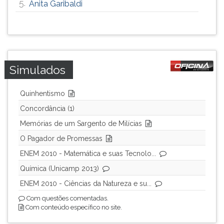
5.
Anita Garibaldi
ouvir
essa
instrução
novamente.
Simulados
Quinhentismo
Concordância (1)
Memórias de um Sargento de Milícias
O Pagador de Promessas
ENEM 2010 - Matemática e suas Tecnolo...
Química (Unicamp 2013)
ENEM 2010 - Ciências da Natureza e su...
Com questões comentadas.
Com conteúdo específico no site.