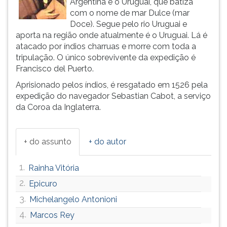
Argentina e o Uruguai, que batiza
(primeira
com o nome de mar Dulce (mar
tecla
Doce). Segue pelo rio Uruguai e
à
aporta na região onde atualmente é o Uruguai. Lá é
direita
atacado por índios charruas e morre com toda a
do
tripulação. O único sobrevivente da expedição é
F).
Francisco del Puerto.
Para
ir
Aprisionado pelos índios, é resgatado em 1526 pela
ao
expedição do navegador Sebastian Cabot, a serviço
menu
da Coroa da Inglaterra.
principal
pressione
a
+ do assunto
+ do autor
tecla
J
1.
Rainha Vitória
e
depois
2.
Epicuro
F.
3.
Michelangelo Antonioni
Pressione
4.
Marcos Rey
F
para