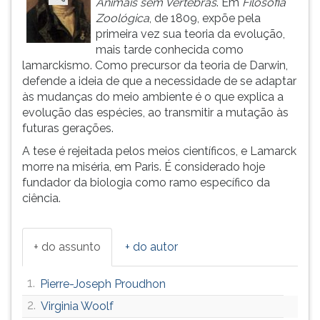
Animais sem Vértebras
. Em
Filosofia
(primeira
Zoológica
, de 1809, expõe pela
tecla
primeira vez sua teoria da evolução,
à
mais tarde conhecida como
direita
lamarckismo. Como precursor da teoria de Darwin,
do
defende a ideia de que a necessidade de se adaptar
F).
às mudanças do meio ambiente é o que explica a
Para
evolução das espécies, ao transmitir a mutação às
ir
futuras gerações.
ao
menu
A tese é rejeitada pelos meios científicos, e Lamarck
principal
morre na miséria, em Paris. É considerado hoje
pressione
fundador da biologia como ramo específico da
a
ciência.
tecla
J
e
+ do assunto
+ do autor
depois
F.
1.
Pierre-Joseph Proudhon
Pressione
F
2.
Virginia Woolf
para