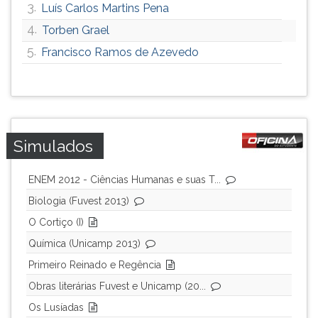
3.
Luís Carlos Martins Pena
ouvir
4.
Torben Grael
essa
instrução
5.
Francisco Ramos de Azevedo
novamente.
Simulados
ENEM 2012 - Ciências Humanas e suas T...
Biologia (Fuvest 2013)
O Cortiço (I)
Química (Unicamp 2013)
Primeiro Reinado e Regência
Obras literárias Fuvest e Unicamp (20...
Os Lusíadas