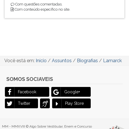
Com questões comentadas.
Com conteúdo específico no site.
Você está em:
Início
/
Assuntos
/
Biografias
/
Lamarck
SOMOS SOCIAVEIS
Facebook
Google+
Twitter
Play Store
MM - MMXVIII © Algo Sobre Vestibular, Enem e Concurso