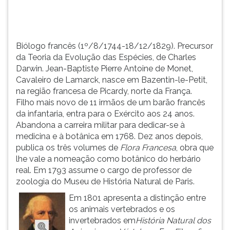
TAB
e
depois
F.
Biólogo francês (1º/8/1744-18/12/1829). Precursor
Para
da Teoria da Evolução das Espécies, de Charles
pausar
Darwin. Jean-Baptiste Pierre Antoine de Monet,
a
Cavaleiro de Lamarck, nasce em Bazentin-le-Petit,
leitura
na região francesa de Picardy, norte da França.
pressione
Filho mais novo de 11 irmãos de um barão francês
D
da infantaria, entra para o Exército aos 24 anos.
(primeira
Abandona a carreira militar para dedicar-se à
tecla
medicina e à botânica em 1768. Dez anos depois,
à
publica os três volumes de
Flora Francesa
, obra que
esquerda
lhe vale a nomeação como botânico do herbário
do
real. Em 1793 assume o cargo de professor de
F),
zoologia do Museu de História Natural de Paris.
para
Em 1801 apresenta a distinção entre
continuar
os animais vertebrados e os
pressione
invertebrados em
História Natural dos
G