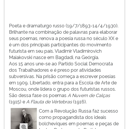
poesia
TAB
russa
e
no
depois
...
F.
Poeta e dramaturgo russo (19/7/1893-14/4/1930).
Para
Brilhante na combinação de palavras para elaborar
pausar
seus poemas, renova a poesia russa no século XX e
a
é um dos principais participantes do movimento
leitura
futurista em seu país. Vladimir Vladimirovich
pressione
Maiakovski nasce em Bagdadi, na Geórgia.
D
Aos 15 anos une-se ao Partido Social Democrata
(primeira
dos Trabalhadores e é preso por atividades
tecla
subversivas. Na prisão começa a escrever poesias
à
em 1909. Libertado, entra para a Escola de Arte de
esquerda
Moscou, onde lidera o grupo dos futuristas russos.
do
São dessa fase os poemas
A Nuvem de Calças
F),
(1915) e
A Flauta de Vértebras
(1916).
para
Com a Revolução Russa faz sucesso
continuar
como propagandista dos ideais
pressione
bolcheviques em poemas e peças de
G