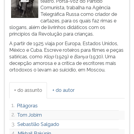
teatro. Porta-voz do Partido
(primeira
Comunista, trabalha na Agência
tecla
Telegráfica Russa como criador de
à
cartazes, para os quais faz rimas e
direita
slogans, além de livrinhos didáticos com os
do
princípios da Revolução para crianças.
F).
Para
A partir de 1925 viaja por Europa, Estados Unidos,
ir
México e Cuba. Escreve roteiros para filmes e peças
ao
satíricas, como
Klop
(1929) e
Banya
(1930). Uma
menu
decepção amorosa e a crítica de escritores mais
principal
ortodoxos o levam ao suicídio, em Moscou.
pressione
a
tecla
+ do assunto
+ do autor
J
e
1.
Pitágoras
depois
F.
2.
Tom Jobim
Pressione
3.
Sebastião Salgado
F
4.
Mikhail Bakúnin
para