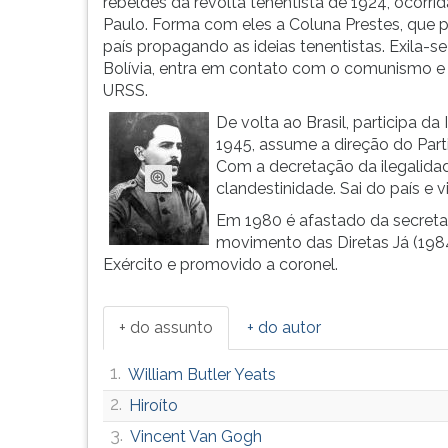
cursa
leitura
rebeldes da revolta tenentista de 1924, ocorr
a
pressione
Paulo. Forma com eles a Coluna Prestes, que p
Escola
TAB
país propagando as ideias tenentistas. Exila-se
...
e
Bolívia, entra em contato com o comunismo e 
depois
URSS.
F.
De volta ao Brasil, participa d
Para
1945, assume a direção do Part
pausar
Com a decretação da ilegalidad
a
clandestinidade. Sai do país e vi
leitura
Em 1980 é afastado da secretari
pressione
movimento das Diretas Já (1984)
D
Exército e promovido a coronel.
(primeira
tecla
à
+ do assunto
+ do autor
esquerda
do
1.
William Butler Yeats
F),
para
2.
Hiroíto
continuar
3.
Vincent Van Gogh
pressione