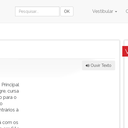
Vestibular
Ouvir Texto
 Principal
re, cursa
do para o
do
trários à
ná com os