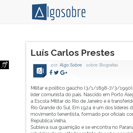
Militar
Pressione
e
TAB
Título
político
e
Luís Carlos Prestes
do
gaúcho
depois
artigo:
(3/1/1898-
F
por:
Algo Sobre
sobre:
Biografias
7/3/1990).
para
Principal
ouvir
líder
o
comunista
conteúdo
Militar e político gaúcho (3/1/1898-7/3/1990).
do
principal
líder comunista do país. Nascido em Porto Aleg
país.
desta
a Escola Militar do Rio de Janeiro e é transferi
Nascido
tela.
Rio Grande do Sul. Em 1924 é um dos líderes 
em
Para
movimento tenentista, formado por oficiais con
Porto
pular
República Velha.
Alegre,
essa
Subleva sua guarnição e se encontra no Para