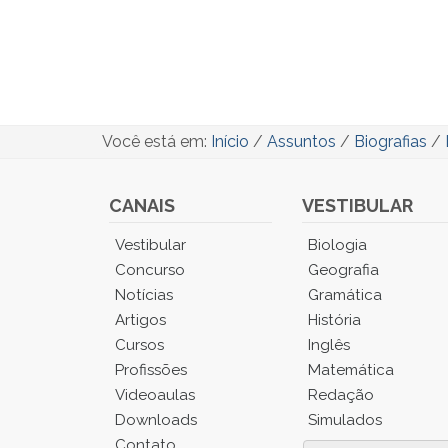
Você está em:
Início
/
Assuntos
/
Biografias
/
CANAIS
VESTIBULAR
Você
Vestibular
Biologia
está
Concurso
Geografia
no
Notícias
Gramática
Menu
Artigos
História
Principal.
Cursos
Inglês
Pressione
TAB
Profissões
Matemática
e
Videoaulas
Redação
depois
Downloads
Simulados
F
Contato