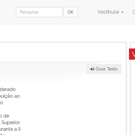
Vestibular
y
Ouvir Texto
iderado
buição ao
 o
o de
Superior,
rante a II