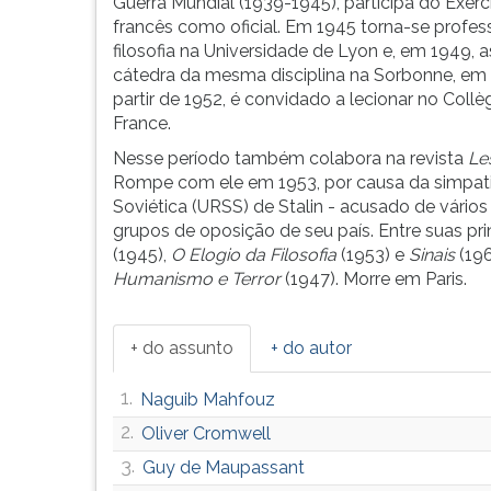
...
leitura
Guerra Mundial (1939-1945), participa do Exérc
pressione
francês como oficial. Em 1945 torna-se profes
TAB
filosofia na Universidade de Lyon e, em 1949, 
e
cátedra da mesma disciplina na Sorbonne, em P
depois
partir de 1952, é convidado a lecionar no Collè
F.
France.
Para
Nesse período também colabora na revista
Le
pausar
Rompe com ele em 1953, por causa da simpatia
a
Soviética (URSS) de Stalin - acusado de vário
leitura
grupos de oposição de seu país. Entre suas pri
pressione
(1945),
O Elogio da Filosofia
(1953) e
Sinais
(196
D
Humanismo e Terror
(1947). Morre em Paris.
(primeira
tecla
à
+ do assunto
+ do autor
esquerda
do
1.
Naguib Mahfouz
F),
2.
Oliver Cromwell
para
continuar
3.
Guy de Maupassant
pressione