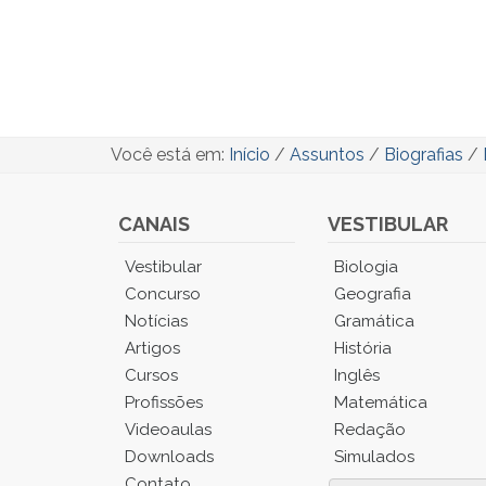
Você está em:
Início
/
Assuntos
/
Biografias
/
CANAIS
VESTIBULAR
Você
Vestibular
Biologia
está
Concurso
Geografia
no
Notícias
Gramática
Menu
Artigos
História
Principal.
Cursos
Inglês
Pressione
TAB
Profissões
Matemática
e
Videoaulas
Redação
depois
Downloads
Simulados
F
Contato