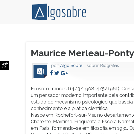
Filósofo
Pressione
francês
TAB
Título
(14/3/1908-
e
Maurice Merleau-Pont
do
4/5/1961).
depois
artigo:
Considerado
F
por:
Algo Sobre
sobre:
Biografias
um
para
pensador
ouvir
moderno
o
importante
conteúdo
Filósofo francês (14/3/1908-4/5/1961). Cons
pela
principal
um pensador moderno importante pela contri
contribuição
desta
estudo do mecanismo psicológico que baseia
ao
tela.
conhecimento e a prática científica.
estudo
Para
Nasce em Rochefort-sur-Mer, no departament
do
pular
Charente-Maritime. Frequenta a Escola Normal 
mecanismo
essa
em Paris, formando-se em filosofia em 1931. Du