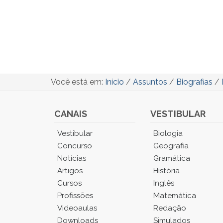
Você está em:
Início
/
Assuntos
/
Biografias
/
CANAIS
VESTIBULAR
Você
Vestibular
Biologia
está
Concurso
Geografia
no
Notícias
Gramática
Menu
Artigos
História
Principal.
Cursos
Inglês
Pressione
TAB
Profissões
Matemática
e
Videoaulas
Redação
depois
Downloads
Simulados