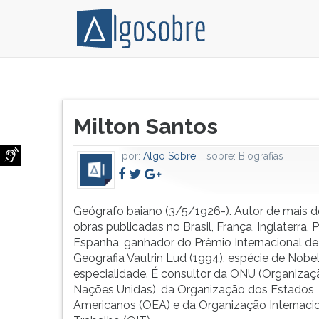
Geógrafo
Pressione
baiano
TAB
Título
(3/5/1926-).
e
Milton Santos
do
Autor
depois
artigo:
de
F
por:
Algo Sobre
sobre:
Biografias
mais
para
de
ouvir
40
o
obras
conteúdo
Geógrafo baiano (3/5/1926-). Autor de mais d
publicadas
principal
obras publicadas no Brasil, França, Inglaterra, 
no
desta
Espanha, ganhador do Prêmio Internacional de
Brasil,
tela.
Geografia Vautrin Lud (1994), espécie de Nobe
França,
Para
especialidade. É consultor da ONU (Organizaç
Inglaterra,
pular
Nações Unidas), da Organização dos Estados
Portugal
essa
Americanos (OEA) e da Organização Internaci