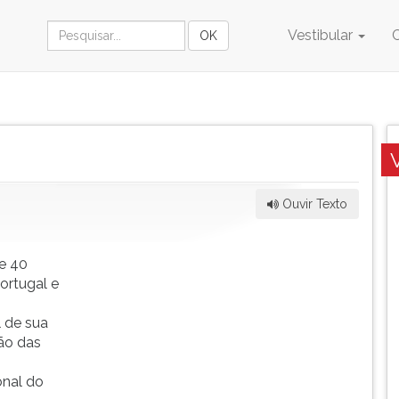
Vestibular
Ouvir Texto
e 40
Portugal e
l de sua
ão das
onal do