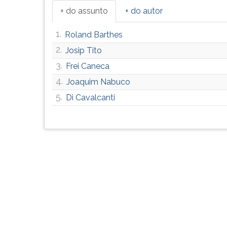
G
+ do assunto
+ do autor
(primeira
tecla
1.
Roland Barthes
à
2.
Josip Tito
direita
do
3.
Frei Caneca
F).
4.
Joaquim Nabuco
Para
5.
ir
Di Cavalcanti
ao
menu
principal
pressione
a
tecla
J
e
depois
F.
Pressione