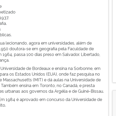
e
betizado
1937.
fia.
s
licas.
nua lecionando, agora em universidades, além de
1950 doutora-se em geografia pela Faculdade de
m 1964, passa 100 dias preso em Salvador. Libertado,
ança.
Universidade de Bordeaux e ensina na Sorbonne, em
i para os Estados Unidos (EUA), onde faz pesquisa no
de Massachusetts (MIT) e dá aulas na Universidade de
 Também ensina em Toronto, no Canadá, e presta
es urbanas aos governos da Argélia e de Guiné-Bissau.
. Em 1984 é aprovado em concurso da Universidade de
ito.