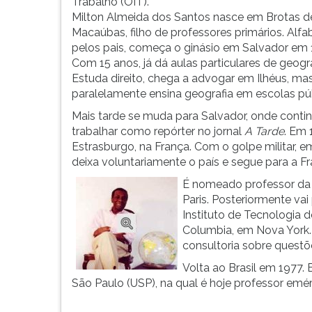
e
leitura
Trabalho (OIT).
Espanha,
pressione
Milton Almeida dos Santos nasce em Brotas d
ganhador
TAB
Macaúbas, filho de professores primários. Alfa
do
e
pelos pais, começa o ginásio em Salvador em 
Pr&ecir...
depois
Com 15 anos, já dá aulas particulares de geogra
F.
Estuda direito, chega a advogar em Ilhéus, ma
Para
paralelamente ensina geografia em escolas púb
pausar
Mais tarde se muda para Salvador, onde conti
a
trabalhar como repórter no jornal
A Tarde
. Em 
leitura
Estrasburgo, na França. Com o golpe militar, e
pressione
deixa voluntariamente o país e segue para a Fr
D
É nomeado professor da 
(primeira
Paris. Posteriormente va
tecla
Instituto de Tecnologia 
à
Columbia, em Nova York.
esquerda
consultoria sobre questõ
do
F),
Volta ao Brasil em 1977
para
São Paulo (USP), na qual é hoje professor emér
continuar
pressione