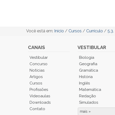
Você está em:
Início
/
Cursos
/
Currículo
/
5.3.
CANAIS
VESTIBULAR
Você
Vestibular
Biologia
está
Concurso
Geografia
no
Notícias
Gramática
Menu
Artigos
História
Principal.
Cursos
Inglês
Pressione
TAB
Profissões
Matemática
e
Videoaulas
Redação
depois
Downloads
Simulados
F
Contato
para
mais »
Fim