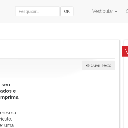
Vestibular
Ouvir Texto
 seu
dados e
 imprima
a mesma
ículo.
er uma