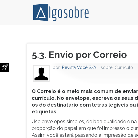
O
Pressione
Correio
TAB
Título
é
e
5.3. Envio por Correio
do
o
depois
artigo:
meio
F
por:
Revista Você S/A
sobre:
Currículo
mais
para
comum
ouvir
de
o
enviar
conteúdo
O Correio é o meio mais comum de enviar
seu
principal
currículo. No envelope, escreva os seus 
currículo.
desta
os do destinatário com letras legíveis ou
No
tela.
etiquetas.
envelope,
Para
Use envelopes simples, de boa qualidade e n
escreva
pular
proporção do papel em que foi impresso o curr
os
essa
Assim você estará passando a impressão de s