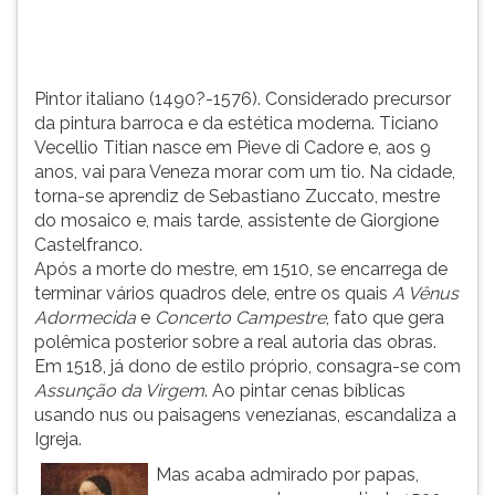
em
TAB
Pieve
e
di
depois
Cadore
F.
Pintor italiano (1490?-1576). Considerado precursor
...
Para
da pintura barroca e da estética moderna. Ticiano
pausar
Vecellio Titian nasce em Pieve di Cadore e, aos 9
a
anos, vai para Veneza morar com um tio. Na cidade,
leitura
torna-se aprendiz de Sebastiano Zuccato, mestre
pressione
do mosaico e, mais tarde, assistente de Giorgione
D
Castelfranco.
(primeira
Após a morte do mestre, em 1510, se encarrega de
tecla
terminar vários quadros dele, entre os quais
A Vênus
à
Adormecida
e
Concerto Campestre
, fato que gera
esquerda
polêmica posterior sobre a real autoria das obras.
do
Em 1518, já dono de estilo próprio, consagra-se com
F),
Assunção da Virgem
. Ao pintar cenas bíblicas
para
usando nus ou paisagens venezianas, escandaliza a
continuar
Igreja.
pressione
Mas acaba admirado por papas,
G