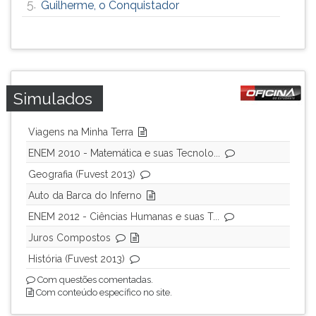
5.
Guilherme, o Conquistador
ouvir
essa
instrução
novamente.
Simulados
Viagens na Minha Terra
ENEM 2010 - Matemática e suas Tecnolo...
Geografia (Fuvest 2013)
Auto da Barca do Inferno
ENEM 2012 - Ciências Humanas e suas T...
Juros Compostos
História (Fuvest 2013)
Com questões comentadas.
Com conteúdo específico no site.