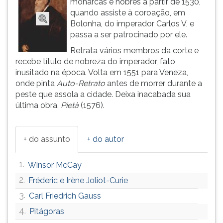
monarcas e nobres a partir de 1530,
(primeira
quando assiste à coroação, em
tecla
Bolonha, do imperador Carlos V, e
à
passa a ser patrocinado por ele.
direita
do
Retrata vários membros da corte e
F).
recebe título de nobreza do imperador, fato
Para
inusitado na época. Volta em 1551 para Veneza,
ir
onde pinta
Auto-Retrato
antes de morrer durante a
ao
peste que assola a cidade. Deixa inacabada sua
menu
última obra,
Pietà
(1576).
principal
pressione
a
+ do assunto
+ do autor
tecla
J
1.
Winsor McCay
e
depois
2.
Fréderic e Irène Joliot-Curie
F.
3.
Carl Friedrich Gauss
Pressione
4.
Pitágoras
F
para