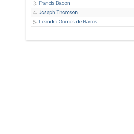
3.
Francis Bacon
G
(primeira
4.
Joseph Thomson
tecla
5.
Leandro Gomes de Barros
à
direita
do
F).
Para
ir
ao
menu
principal
pressione
a
tecla
J
e
depois
F.
Pressione