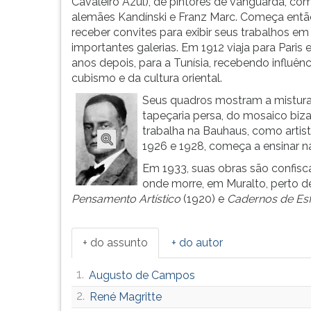
Nascido
leitura
Cavaleiro Azul), de pintores de vanguarda, co
em
pressione
alemães Kandínski e Franz Marc. Começa entã
Munch...
TAB
receber convites para exibir seus trabalhos em
e
importantes galerias. Em 1912 viaja para Paris e
depois
anos depois, para a Tunísia, recebendo influên
F.
cubismo e da cultura oriental.
Para
Seus quadros mostram a mistura
pausar
tapeçaria persa, do mosaico biza
a
trabalha na Bauhaus, como artista 
leitura
1926 e 1928, começa a ensinar 
pressione
Em 1933, suas obras são confisca
D
onde morre, em Muralto, perto de
(primeira
Pensamento Artístico
(1920) e
Cadernos de Es
tecla
à
esquerda
+ do assunto
+ do autor
do
F),
1.
Augusto de Campos
para
continuar
2.
René Magritte
pressione