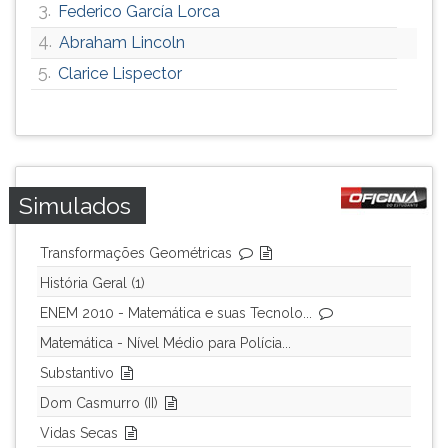
3.
Federico García Lorca
ouvir
4.
Abraham Lincoln
essa
instrução
5.
Clarice Lispector
novamente.
Simulados
Transformações Geométricas
História Geral (1)
ENEM 2010 - Matemática e suas Tecnolo...
Matemática - Nível Médio para Polícia...
Substantivo
Dom Casmurro (II)
Vidas Secas