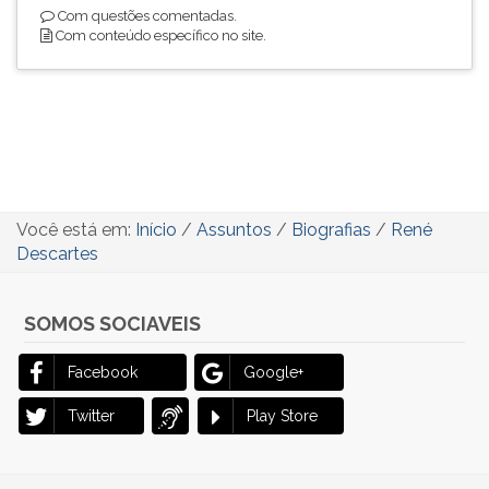
Com questões comentadas.
Com conteúdo específico no site.
Você está em:
Início
/
Assuntos
/
Biografias
/
René
Descartes
SOMOS SOCIAVEIS
Facebook
Google+
Twitter
Play Store