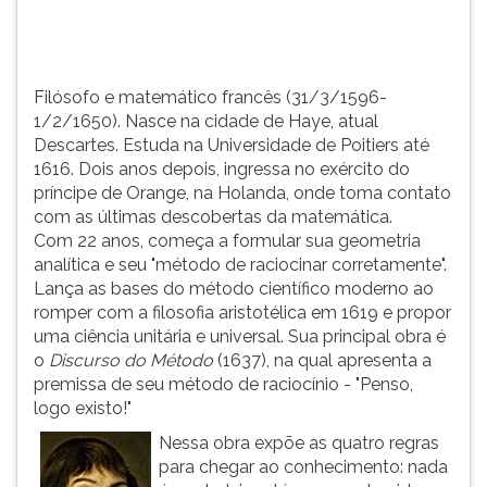
Poitiers
TAB
a...
e
depois
F.
Filósofo e matemático francês (31/3/1596-
Para
1/2/1650). Nasce na cidade de Haye, atual
pausar
Descartes. Estuda na Universidade de Poitiers até
a
1616. Dois anos depois, ingressa no exército do
leitura
príncipe de Orange, na Holanda, onde toma contato
pressione
com as últimas descobertas da matemática.
D
Com 22 anos, começa a formular sua geometria
(primeira
analítica e seu "método de raciocinar corretamente".
tecla
Lança as bases do método científico moderno ao
à
romper com a filosofia aristotélica em 1619 e propor
esquerda
uma ciência unitária e universal. Sua principal obra é
do
o
Discurso do Método
(1637), na qual apresenta a
F),
premissa de seu método de raciocínio - "Penso,
para
logo existo!"
continuar
Nessa obra expõe as quatro regras
pressione
para chegar ao conhecimento: nada
G