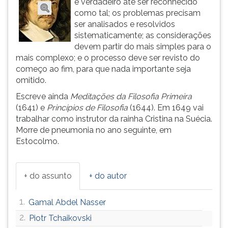
é verdadeiro até ser reconhecido
(primeira
como tal; os problemas precisam
tecla
ser analisados e resolvidos
à
sistematicamente; as considerações
direita
devem partir do mais simples para o
do
mais complexo; e o processo deve ser revisto do
F).
começo ao fim, para que nada importante seja
Para
omitido.
ir
ao
Escreve ainda
Meditações da Filosofia Primeira
menu
(1641) e
Princípios de Filosofia
(1644). Em 1649 vai
principal
trabalhar como instrutor da rainha Cristina na Suécia.
pressione
Morre de pneumonia no ano seguinte, em
a
Estocolmo.
tecla
J
e
+ do assunto
+ do autor
depois
F.
1.
Gamal Abdel Nasser
Pressione
F
2.
Piotr Tchaikovski
para