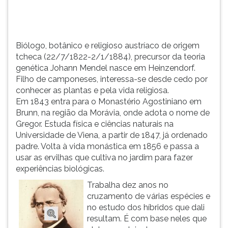
TAB
e
depois
F.
Biólogo, botânico e religioso austríaco de origem
Para
tcheca (22/7/1822-2/1/1884), precursor da teoria
pausar
genética Johann Mendel nasce em Heinzendorf.
a
Filho de camponeses, interessa-se desde cedo por
leitura
conhecer as plantas e pela vida religiosa.
pressione
Em 1843 entra para o Monastério Agostiniano em
D
Brunn, na região da Morávia, onde adota o nome de
(primeira
Gregor. Estuda física e ciências naturais na
tecla
Universidade de Viena, a partir de 1847, já ordenado
à
padre. Volta à vida monástica em 1856 e passa a
esquerda
usar as ervilhas que cultiva no jardim para fazer
do
experiências biológicas.
F),
Trabalha dez anos no
para
cruzamento de várias espécies e
continuar
no estudo dos híbridos que dali
pressione
resultam. É com base neles que
G