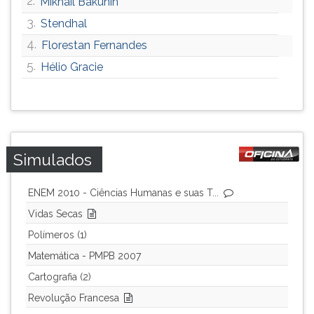
2.
Mikhail Bakúnin
ouvir
3.
Stendhal
essa
4.
Florestan Fernandes
instrução
novamente.
5.
Hélio Gracie
Simulados
ENEM 2010 - Ciências Humanas e suas T...
Vidas Secas
Polímeros (1)
Matemática - PMPB 2007
Cartografia (2)
Revolução Francesa