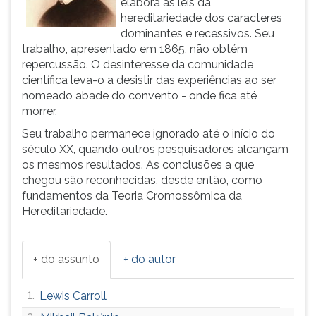
elabora as leis da
(primeira
hereditariedade dos caracteres
tecla
dominantes e recessivos. Seu
à
trabalho, apresentado em 1865, não obtém
direita
repercussão. O desinteresse da comunidade
do
científica leva-o a desistir das experiências ao ser
F).
nomeado abade do convento - onde fica até
Para
morrer.
ir
ao
Seu trabalho permanece ignorado até o início do
menu
século XX, quando outros pesquisadores alcançam
principal
os mesmos resultados. As conclusões a que
pressione
chegou são reconhecidas, desde então, como
a
fundamentos da Teoria Cromossômica da
tecla
Hereditariedade.
J
e
depois
+ do assunto
+ do autor
F.
Pressione
1.
Lewis Carroll
F
para