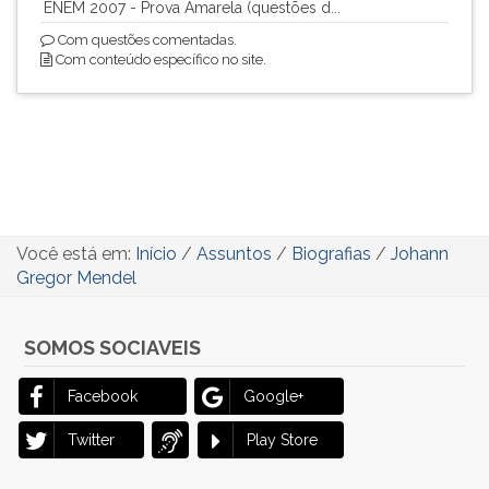
ENEM 2007 - Prova Amarela (questões d...
Com questões comentadas.
Com conteúdo específico no site.
Você está em:
Início
/
Assuntos
/
Biografias
/
Johann
Gregor Mendel
SOMOS SOCIAVEIS
Facebook
Google+
Twitter
Play Store