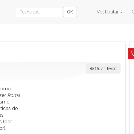
Vestibular
Ouvir Texto
 como
azer
Roma,
lismo
sticas do
s,
s (por
r).