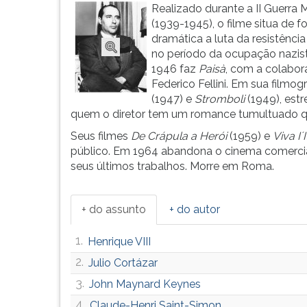
Roma,
leitura
Realizado durante a II Guerra 
Cidade
pressione
(1939-1945), o filme situa de 
Aberta
TAB
dramática a luta da resistência 
(1945),
e
no período da ocupação nazis
um
depois
1946 faz
Paisà
, com a colabo
cl&aacu...
F.
Federico Fellini. Em sua film
Para
(1947) e
Stromboli
(1949), est
pausar
quem o diretor tem um romance tumultuado que
a
Seus filmes
De Crápula a Herói
(1959) e
Viva I´
leitura
público. Em 1964 abandona o cinema comercial 
pressione
seus últimos trabalhos. Morre em Roma.
D
(primeira
tecla
+ do assunto
+ do autor
à
esquerda
1.
Henrique VIII
do
F),
2.
Julio Cortázar
para
3.
John Maynard Keynes
continuar
pressione
4.
Claude-Henri Saint-Simon