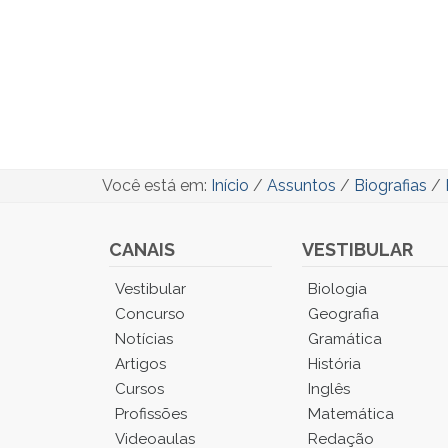
Você está em:
Início
/
Assuntos
/
Biografias
/
CANAIS
VESTIBULAR
Você
Vestibular
Biologia
está
Concurso
Geografia
no
Notícias
Gramática
Menu
Artigos
História
Principal.
Cursos
Inglês
Pressione
TAB
Profissões
Matemática
e
Videoaulas
Redação