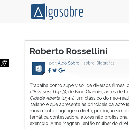
Trabalha
Pressione
como
TAB
Título
supervisor
e
Roberto Rossellini
do
de
depois
artigo:
diversos
F
por:
Algo Sobre
sobre:
Biografias
filmes,
para
como
ouvir
L''Invasore
o
(1943),
conteúdo
Trabalha como supervisor de diversos filmes,
de
principal
L''Invasore
(1943), de Nino Giannini, antes de f
Nino
desta
Cidade Aberta
(1945), um clássico do neo-rea
Giannini,
tela.
italiano e que apresenta as principais caracterí
antes
Para
movimento: linguagem direta, produção simple
de
pular
temática contestadora, atores não profissionai
fazer
essa
exemplo, Anna Magnani, então mulher do direto