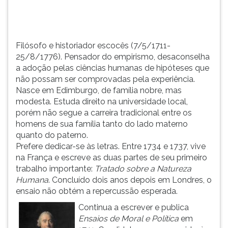
TAB
e
depois
F.
Filósofo e historiador escocês (7/5/1711-
Para
25/8/1776). Pensador do empirismo, desaconselha
pausar
a adoção pelas ciências humanas de hipóteses que
a
não possam ser comprovadas pela experiência.
leitura
Nasce em Edimburgo, de família nobre, mas
pressione
modesta. Estuda direito na universidade local,
D
porém não segue a carreira tradicional entre os
(primeira
homens de sua família tanto do lado materno
tecla
quanto do paterno.
à
Prefere dedicar-se às letras. Entre 1734 e 1737, vive
esquerda
na França e escreve as duas partes de seu primeiro
do
trabalho importante:
Tratado sobre a Natureza
F),
Humana
. Concluído dois anos depois em Londres, o
para
ensaio não obtém a repercussão esperada.
continuar
Continua a escrever e publica
pressione
Ensaios de Moral e Política
em
G