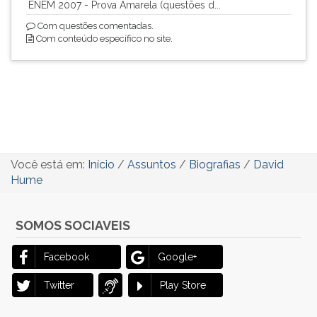
ENEM 2007 - Prova Amarela (questões d...
Com questões comentadas.
Com conteúdo específico no site.
Você está em:
Início
/
Assuntos
/
Biografias
/
David
Hume
SOMOS SOCIAVEIS
Facebook
Google+
Twitter
Play Store