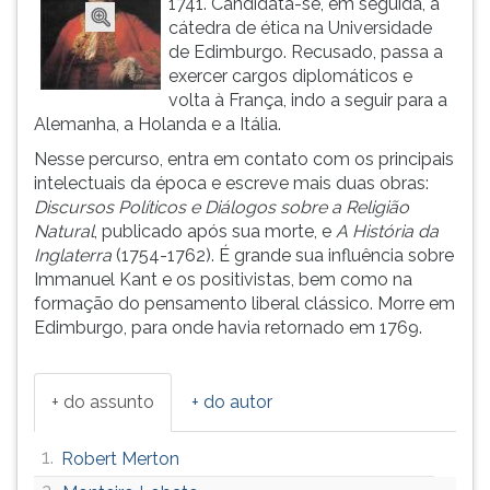
1741. Candidata-se, em seguida, à
(primeira
cátedra de ética na Universidade
tecla
de Edimburgo. Recusado, passa a
à
exercer cargos diplomáticos e
direita
volta à França, indo a seguir para a
do
Alemanha, a Holanda e a Itália.
F).
Para
Nesse percurso, entra em contato com os principais
ir
intelectuais da época e escreve mais duas obras:
ao
Discursos Políticos e Diálogos sobre a Religião
menu
Natural
, publicado após sua morte, e
A História da
principal
Inglaterra
(1754-1762). É grande sua influência sobre
pressione
Immanuel Kant e os positivistas, bem como na
a
formação do pensamento liberal clássico. Morre em
tecla
Edimburgo, para onde havia retornado em 1769.
J
e
depois
+ do assunto
+ do autor
F.
Pressione
1.
Robert Merton
F
para