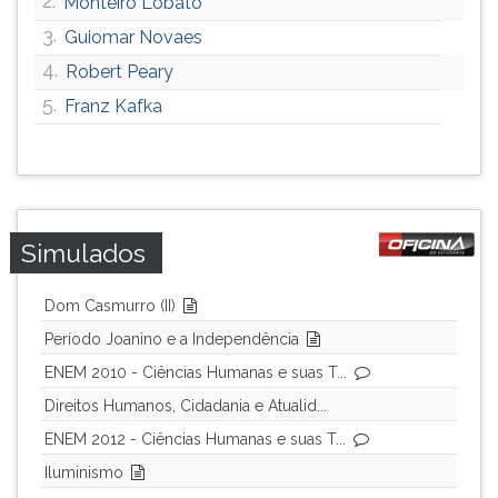
2.
Monteiro Lobato
ouvir
3.
Guiomar Novaes
essa
4.
Robert Peary
instrução
novamente.
5.
Franz Kafka
Simulados
Dom Casmurro (II)
Período Joanino e a Independência
ENEM 2010 - Ciências Humanas e suas T...
Direitos Humanos, Cidadania e Atualid...
ENEM 2012 - Ciências Humanas e suas T...
Iluminismo