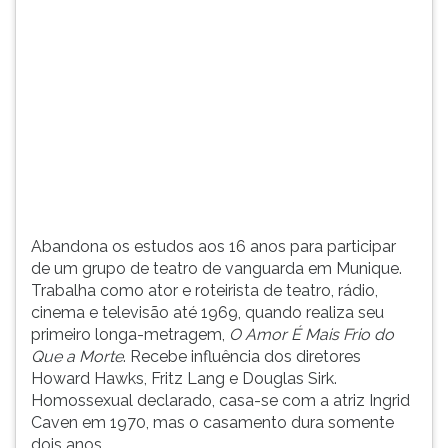
(primeira
tecla
à
direita
do
F).
Para
ir
ao
menu
principal
Abandona os estudos aos 16 anos para participar
pressione
de um grupo de teatro de vanguarda em Munique.
a
Trabalha como ator e roteirista de teatro, rádio,
tecla
cinema e televisão até 1969, quando realiza seu
J
primeiro longa-metragem,
O
Amor É Mais Frio do
e
Que a Morte
. Recebe influência dos diretores
depois
Howard Hawks, Fritz Lang e Douglas Sirk.
F.
Homossexual declarado, casa-se com a atriz Ingrid
Pressione
Caven em 1970, mas o casamento dura somente
F
dois anos.
para