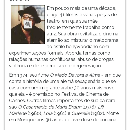
ouvir
Em pouco mais de uma década,
essa
dirige 41 filmes e várias peças de
instrução
teatro, em que sua mãe
novamente.
frequentemente trabalha como
atriz. Sua obra revitaliza o cinema
alemão ao misturar o melodrama
ao estilo hollywoodiano com
experimentações formais. Aborda temas como
relações humanas conflituosas, abuso de drogas,
violência e desespero, sexo e degeneração.
Em 1974, seu filme
O Medo Devora a Alma
- em que
conta a história de uma alemã sexagenária que se
casa com um imigrante árabe 30 anos mais novo
que ela - é premiado no Festival de Cinema de
Cannes. Outros filmes importantes de sua carreira
são
O Casamento de Maria Braun
(1978),
Lili
Marlene
(1980),
Lola
(1981) e
Querelle
(1982). Morre
em Munique aos 36 anos, de overdose de cocaína.