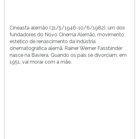
TAB
e
depois
F.
Cineasta alemão (31/5/1946-10/6/1982), um dos
Para
fundadores do Novo Cinema Alemão, movimento
pausar
estético de renascimento da indústria
a
cinematográfica alemã. Rainer Werner Fassbinder
leitura
nasce na Baviera. Quando os pais se divorciam, em
pressione
1951, vai morar com a mãe.
D
(primeira
tecla
à
esquerda
do
F),
para
continuar
pressione
G