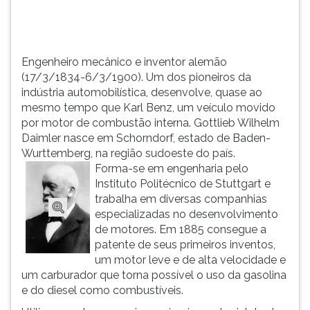
TAB
e
depois
F.
Engenheiro mecânico e inventor alemão
Para
(17/3/1834-6/3/1900). Um dos pioneiros da
pausar
indústria automobilística, desenvolve, quase ao
a
mesmo tempo que Karl Benz, um veículo movido
leitura
por motor de combustão interna. Gottlieb Wilhelm
pressione
Daimler nasce em Schorndorf, estado de Baden-
D
Wurttemberg, na região sudoeste do país.
(primeira
Forma-se em engenharia pelo
tecla
Instituto Politécnico de Stuttgart e
à
trabalha em diversas companhias
esquerda
especializadas no desenvolvimento
do
de motores. Em 1885 consegue a
F),
patente de seus primeiros inventos,
para
um motor leve e de alta velocidade e
continuar
um carburador que torna possível o uso da gasolina
pressione
e do diesel como combustíveis.
G