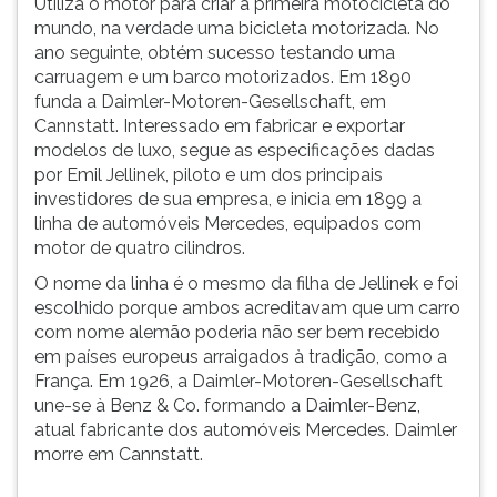
Utiliza o motor para criar a primeira motocicleta do
(primeira
mundo, na verdade uma bicicleta motorizada. No
tecla
ano seguinte, obtém sucesso testando uma
à
carruagem e um barco motorizados. Em 1890
direita
funda a Daimler-Motoren-Gesellschaft, em
do
Cannstatt. Interessado em fabricar e exportar
F).
modelos de luxo, segue as especificações dadas
Para
por Emil Jellinek, piloto e um dos principais
ir
investidores de sua empresa, e inicia em 1899 a
ao
linha de automóveis Mercedes, equipados com
menu
motor de quatro cilindros.
principal
pressione
O nome da linha é o mesmo da filha de Jellinek e foi
a
escolhido porque ambos acreditavam que um carro
tecla
com nome alemão poderia não ser bem recebido
J
em países europeus arraigados à tradição, como a
e
França. Em 1926, a Daimler-Motoren-Gesellschaft
depois
une-se à Benz & Co. formando a Daimler-Benz,
F.
atual fabricante dos automóveis Mercedes. Daimler
Pressione
morre em Cannstatt.
F
para