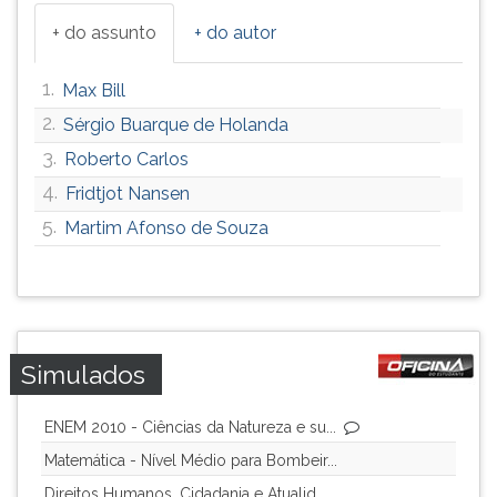
ouvir
+ do assunto
+ do autor
essa
instrução
1.
Max Bill
novamente.
2.
Sérgio Buarque de Holanda
3.
Roberto Carlos
4.
Fridtjot Nansen
5.
Martim Afonso de Souza
Simulados
ENEM 2010 - Ciências da Natureza e su...
Matemática - Nível Médio para Bombeir...
Direitos Humanos, Cidadania e Atualid...