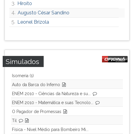
3.
Hiroíto
ouvir
4.
Augusto César Sandino
essa
instrução
5.
Leonel Brizola
novamente.
Simulados
Isomeria (1)
Auto da Barca do Inferno
ENEM 2010 - Ciências da Natureza e su...
ENEM 2010 - Matemática e suas Tecnolo...
O Pagador de Promessas
Til
Física - Nível Médio para Bombeiro Mi...