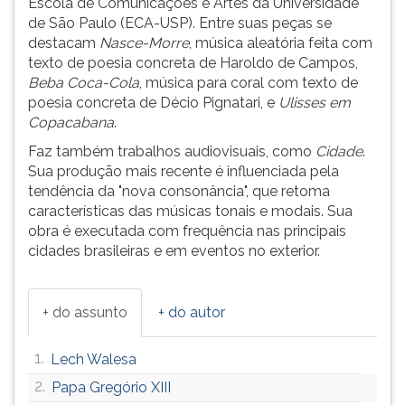
Escola de Comunicações e Artes da Universidade
(primeira
de São Paulo (ECA-USP). Entre suas peças se
tecla
destacam
Nasce-Morre
, música aleatória feita com
à
texto de poesia concreta de Haroldo de Campos,
direita
Beba Coca-Cola
, música para coral com texto de
do
poesia concreta de Décio Pignatari, e
Ulisses em
F).
Copacabana
.
Para
ir
Faz também trabalhos audiovisuais, como
Cidade
.
ao
Sua produção mais recente é influenciada pela
menu
tendência da "nova consonância", que retoma
principal
características das músicas tonais e modais. Sua
pressione
obra é executada com frequência nas principais
a
cidades brasileiras e em eventos no exterior.
tecla
J
e
+ do assunto
+ do autor
depois
F.
1.
Lech Walesa
Pressione
F
2.
Papa Gregório XIII
para