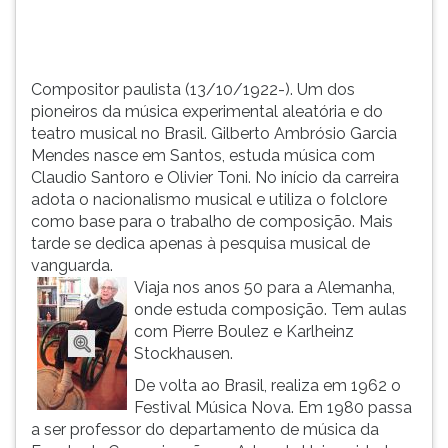
Ambró...
TAB
e
depois
F.
Compositor paulista (13/10/1922-). Um dos
Para
pioneiros da música experimental aleatória e do
pausar
teatro musical no Brasil. Gilberto Ambrósio Garcia
a
Mendes nasce em Santos, estuda música com
leitura
Claudio Santoro e Olivier Toni. No início da carreira
pressione
adota o nacionalismo musical e utiliza o folclore
D
como base para o trabalho de composição. Mais
(primeira
tarde se dedica apenas à pesquisa musical de
tecla
vanguarda.
à
Viaja nos anos 50 para a Alemanha,
esquerda
onde estuda composição. Tem aulas
do
com Pierre Boulez e Karlheinz
F),
Stockhausen.
para
De volta ao Brasil, realiza em 1962 o
continuar
Festival Música Nova. Em 1980 passa
pressione
a ser professor do departamento de música da
G