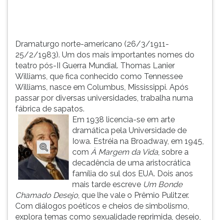
Lanier
TAB
Williams,
e
que
depois
fi...
F.
Dramaturgo norte-americano (26/3/1911-
Para
25/2/1983). Um dos mais importantes nomes do
pausar
teatro pós-II Guerra Mundial. Thomas Lanier
a
Williams, que fica conhecido como Tennessee
leitura
Williams, nasce em Columbus, Mississippi. Após
pressione
passar por diversas universidades, trabalha numa
D
fábrica de sapatos.
(primeira
Em 1938 licencia-se em arte
tecla
dramática pela Universidade de
à
Iowa. Estréia na Broadway, em 1945,
esquerda
com
À Margem da Vida
, sobre a
do
decadência de uma aristocrática
F),
família do sul dos EUA. Dois anos
para
mais tarde escreve
Um Bonde
continuar
Chamado Desejo
, que lhe vale o Prêmio Pulitzer.
pressione
Com diálogos poéticos e cheios de simbolismo,
G
explora temas como sexualidade reprimida, desejo,