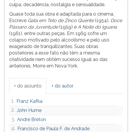
(primeira
culpa, decadência, nostalgia e sensualidade.
tecla
Quase toda sua obra é adaptada para o cinema.
à
Escreve
Gata em Teto de Zinco Quente
(1954),
Doce
direita
Pássaro da Juventude
(1959) e
A Noite do Iguana
do
(1961), entre outras peças. Em 1969 sofre um
F).
colapso motivado pelo alcoolismo e pelo uso
Para
exagerado de tranquilizantes. Suas obras
ir
posteriores a esse fato não têm a mesma
ao
criatividade nem obtêm sucesso igual ao das
menu
anteriores. Morre em Nova York.
principal
pressione
a
+ do assunto
+ do autor
tecla
J
e
1.
Franz Kafka
depois
2.
John Hume
F.
3.
Pressione
André Breton
F
4.
Francisco de Paula F. de Andrade
para