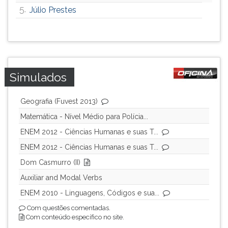
5.
Júlio Prestes
ouvir
essa
instrução
novamente.
Simulados
Geografia (Fuvest 2013)
Matemática - Nível Médio para Polícia...
ENEM 2012 - Ciências Humanas e suas T...
ENEM 2012 - Ciências Humanas e suas T...
Dom Casmurro (II)
Auxiliar and Modal Verbs
ENEM 2010 - Linguagens, Códigos e sua...
Com questões comentadas.
Com conteúdo específico no site.