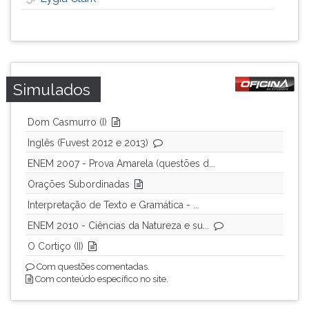
ouvir
essa
instrução
novamente.
Simulados
Dom Casmurro (I)
Inglês (Fuvest 2012 e 2013)
ENEM 2007 - Prova Amarela (questões d...
Orações Subordinadas
Interpretação de Texto e Gramática - ...
ENEM 2010 - Ciências da Natureza e su...
O Cortiço (II)
Com questões comentadas.
Com conteúdo específico no site.