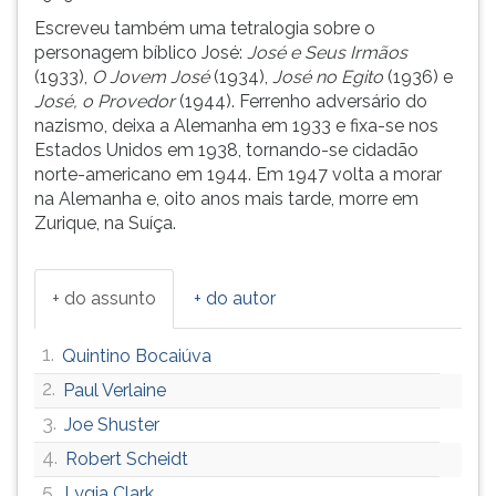
(primeira
Escreveu também uma tetralogia sobre o
tecla
personagem bíblico José:
José e Seus Irmãos
à
(1933),
O Jovem José
(1934),
José no Egito
(1936) e
direita
José, o Provedor
(1944). Ferrenho adversário do
do
nazismo, deixa a Alemanha em 1933 e fixa-se nos
F).
Estados Unidos em 1938, tornando-se cidadão
Para
norte-americano em 1944. Em 1947 volta a morar
ir
na Alemanha e, oito anos mais tarde, morre em
ao
Zurique, na Suíça.
menu
principal
pressione
+ do assunto
+ do autor
a
tecla
J
1.
Quintino Bocaiúva
e
2.
Paul Verlaine
depois
3.
F.
Joe Shuster
Pressione
4.
Robert Scheidt
F
5.
Lygia Clark
para