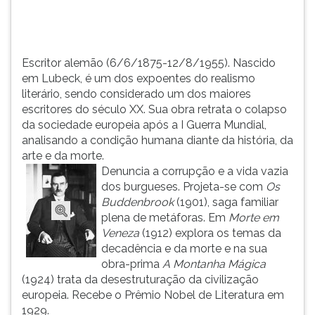
dos
TAB
maior...
e
depois
F.
Escritor alemão (6/6/1875-12/8/1955). Nascido
Para
em Lubeck, é um dos expoentes do realismo
pausar
literário, sendo considerado um dos maiores
a
escritores do século XX. Sua obra retrata o colapso
leitura
da sociedade europeia após a I Guerra Mundial,
pressione
analisando a condição humana diante da história, da
D
arte e da morte.
(primeira
Denuncia a corrupção e a vida vazia
tecla
dos burgueses. Projeta-se com
Os
à
Buddenbrook
(1901), saga familiar
esquerda
plena de metáforas. Em
Morte em
do
Veneza
(1912) explora os temas da
F),
decadência e da morte e na sua
para
obra-prima
A
Montanha Mágica
continuar
(1924) trata da desestruturação da civilização
pressione
europeia. Recebe o Prêmio Nobel de Literatura em
G
1929.