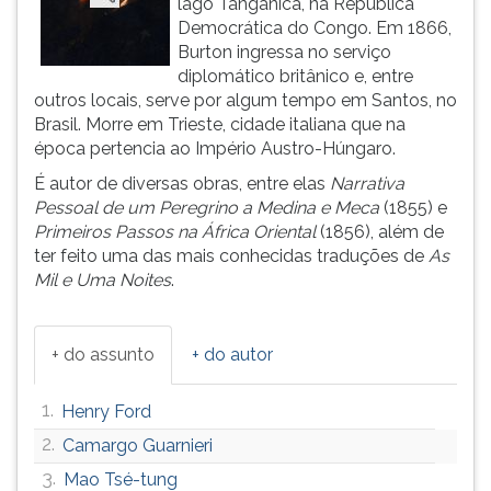
lago Tanganica, na República
(primeira
Democrática do Congo. Em 1866,
tecla
Burton ingressa no serviço
à
diplomático britânico e, entre
direita
outros locais, serve por algum tempo em Santos, no
do
Brasil. Morre em Trieste, cidade italiana que na
F).
época pertencia ao Império Austro-Húngaro.
Para
ir
É autor de diversas obras, entre elas
Narrativa
ao
Pessoal de um Peregrino a Medina e Meca
(1855) e
menu
Primeiros Passos na África Oriental
(1856), além de
principal
ter feito uma das mais conhecidas traduções de
As
pressione
Mil e Uma Noites
.
a
tecla
J
+ do assunto
+ do autor
e
depois
1.
Henry Ford
F.
Pressione
2.
Camargo Guarnieri
F
3.
Mao Tsé-tung
para