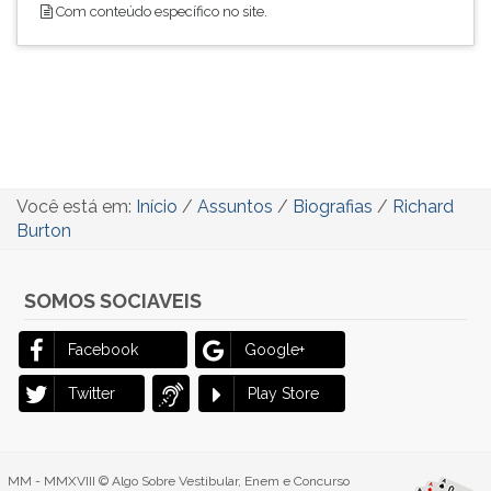
Com conteúdo específico no site.
Você está em:
Início
/
Assuntos
/
Biografias
/
Richard
Burton
SOMOS SOCIAVEIS
Facebook
Google+
Twitter
Play Store
MM - MMXVIII © Algo Sobre Vestibular, Enem e Concurso