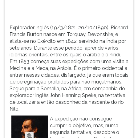
1842,
TAB
servindo
e
...
depois
F.
Explorador inglês (19/3/1821-20/10/1890). Richard
Para
Francis Burton nasce em Torquay, Devonshire, e
pausar
alista-se no Exército em 1842, servindo na Índia por
a
sete anos. Durante esse período, aprende vários
leitura
idiomas orientais, entre os quais o árabe e o hindi.
pressione
Em 1853 começa suas expedições com uma visita a
D
Medina e a Meca, na Arábia. É o primeiro ocidental a
(primeira
entrar nessas cidades, disfarçado, já que eram locais
tecla
de peregrinação proibidos para não muçulmanos.
à
Segue para a Somália, na África, em companhia do
esquerda
explorador inglês John Hanning Speke, na tentativa
do
de localizar a então desconhecida nascente do rio
F),
Nilo.
para
A expedição não consegue
continuar
cumprir o objetivo, mas, numa
pressione
segunda tentativa, descobre o
G