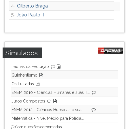
4.
Gilberto Braga
ouvir
essa
5.
João Paulo II
instrução
novamente.
Simulados
Teorias da Evolução
Quinhentismo
Os Lusíadas
ENEM 2010 - Ciências Humanas e suas T...
Juros Compostos
ENEM 2012 - Ciências Humanas e suas T...
Matemática - Nível Médio para Polícia...
Com questões comentadas.