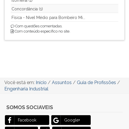
Isomeria (1)
ouvir
Concordância (1)
essa
Física - Nível Médio para Bombeiro Mi...
instrução
novamente.
Com questões comentadas.
Com conteúdo específico no site.
Você está em:
Início
/
Assuntos
/
Guia de Profissões
/
Engenharia Industrial
SOMOS SOCIAVEIS
Facebook
Google+