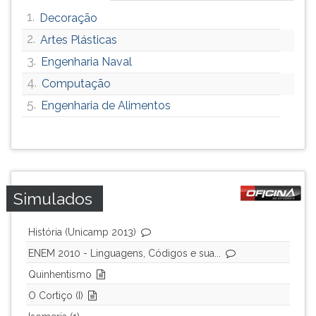
(primeira
1.
Decoração
tecla
à
2.
Artes Plásticas
direita
3.
Engenharia Naval
do
4.
F).
Computação
Para
5.
Engenharia de Alimentos
ir
ao
menu
principal
pressione
a
Simulados
tecla
J
História (Unicamp 2013)
e
depois
ENEM 2010 - Linguagens, Códigos e sua...
F.
Quinhentismo
Pressione
O Cortiço (I)
F
para