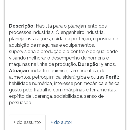
e...
TAB
e
depois
F.
Descrição:
Habilita para o planejamento dos
Para
processos industriais. O engenheiro industrial
pausar
planeja instalações, cuida da proteção, reposição e
a
aquisição de máquinas e equipamentos,
leitura
supervisiona a produção e o controle de qualidade,
pressione
visando melhorar o desempenho de homens e
D
máquinas na linha de produção.
Duração:
5 anos.
(primeira
Atuação:
indústria química, farmacêutica, de
tecla
alimentos, petroquímica, siderúrgica e outras
Perfil:
à
habilidade numérica, interesse por mecânica e física,
esquerda
gosto pelo trabalho com máquinas e ferramentas,
do
espírito de liderança, sociabilidade, senso de
F),
persuasão
para
continuar
pressione
+ do assunto
+ do autor
G